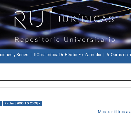
ciones y Series
II Obra crítica Dr. Héctor Fix Zamudio
5. Obras en h
×
Fecha: [2000 TO 2009] ×
Mostrar filtros 