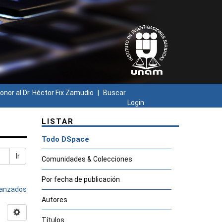
onor al Dr. Héctor Fix Zamudio
Buscar
Login
LISTAR
Todo DSpace
Ir
Comunidades & Colecciones
Por fecha de publicación
avanzados
Autores
Títulos