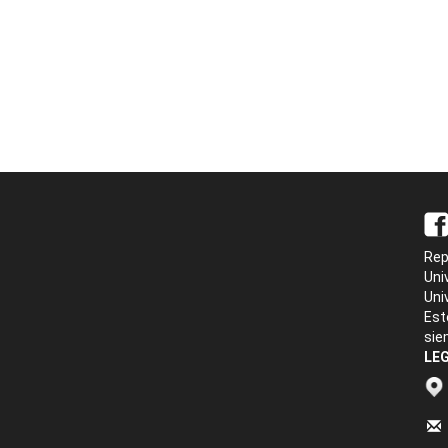
Rep
Uni
Uni
Est
sie
LEG