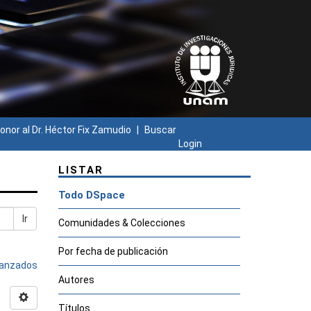
onor al Dr. Héctor Fix Zamudio
Buscar
Login
LISTAR
Todo DSpace
Ir
Comunidades & Colecciones
Por fecha de publicación
avanzados
Autores
Títulos