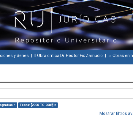
ciones y Series
II Obra crítica Dr. Héctor Fix Zamudio
5. Obras en h
ografías ×
Fecha: [2000 TO 2009] ×
Mostrar filtros 