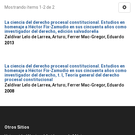
Mostrando ítems 1-2 de 2
La ciencia del derecho procesal constitucional. Estudios en
homenaje a Héctor Fix-Zamudio en sus cincuenta años como
investigador del derecho, edición salvadoreña
Zaldívar Lelo de Larrea, Arturo; Ferrer Mac-Gregor, Eduardo
2013
La ciencia del derecho procesal constitucional. Estudios en
homenaje a Héctor Fix-Zamudio en sus cincuenta años como
investigador del derecho, t. I, Teoría general del derecho
procesal constitucional
Zaldívar Lelo de Larrea, Arturo; Ferrer Mac-Gregor, Eduardo
2008
Otros Sitios