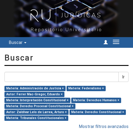
Buscar
Cambiar
navegac
Buscar
Ir
Materia: Administración de Justicia ×
Materia: Federalismo ×
Autor: Ferrer Mac-Gregor, Eduardo ×
Materia: Interpretación Constitucional ×
Materia: Derechos Humanos ×
Materia: Derecho Procesal Constitucional ×
Autor: Zaldívar Lelo de Larrea, Arturo ×
Materia: Derecho Constitucional ×
Materia: Tribunales Constitucionales ×
Mostrar filtros avanzados