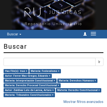
Buscar
Cambiar
navegac
Buscar
Ir
Has File(s): true ×
Materia: Federalismo ×
Autor: Ferrer Mac-Gregor, Eduardo ×
Materia: Interpretación Constitucional ×
Materia: Derechos Humanos ×
Materia: Derecho Procesal Constitucional ×
Autor: Zaldívar Lelo de Larrea, Arturo ×
Materia: Derecho Constitucional ×
Materia: Tribunales Constitucionales ×
Mostrar filtros avanzados