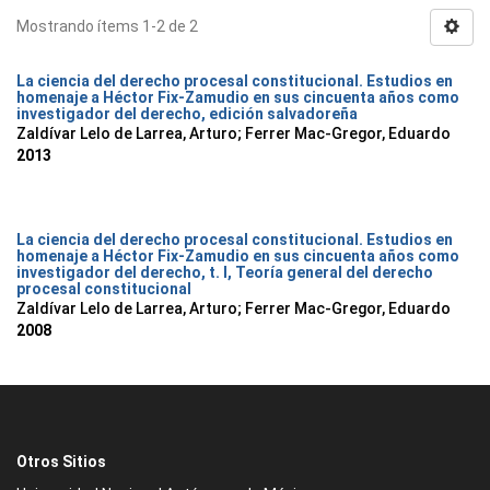
Mostrando ítems 1-2 de 2
La ciencia del derecho procesal constitucional. Estudios en
homenaje a Héctor Fix-Zamudio en sus cincuenta años como
investigador del derecho, edición salvadoreña
Zaldívar Lelo de Larrea, Arturo; Ferrer Mac-Gregor, Eduardo
2013
La ciencia del derecho procesal constitucional. Estudios en
homenaje a Héctor Fix-Zamudio en sus cincuenta años como
investigador del derecho, t. I, Teoría general del derecho
procesal constitucional
Zaldívar Lelo de Larrea, Arturo; Ferrer Mac-Gregor, Eduardo
2008
Otros Sitios