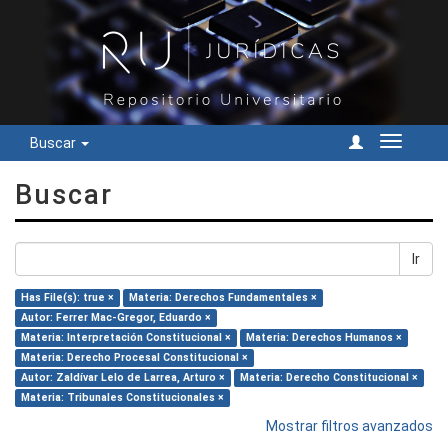
Buscar
Cambiar
navegac
Buscar
Ir
Has File(s): true ×
Materia: Derechos Fundamentales ×
Autor: Ferrer Mac-Gregor, Eduardo ×
Materia: Interpretación Constitucional ×
Materia: Derechos Humanos ×
Materia: Derecho Procesal Constitucional ×
Autor: Zaldívar Lelo de Larrea, Arturo ×
Materia: Derecho Constitucional ×
Materia: Tribunales Constitucionales ×
Mostrar filtros avanzados