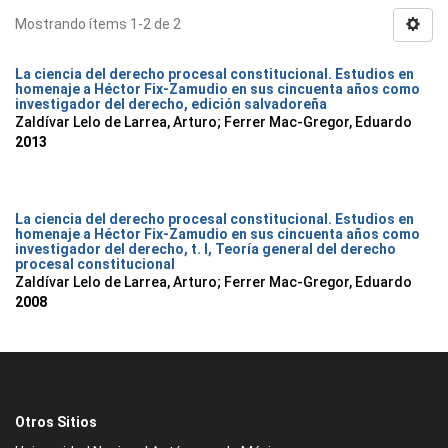
Mostrando ítems 1-2 de 2
La ciencia del derecho procesal constitucional. Estudios en
homenaje a Héctor Fix-Zamudio en sus cincuenta años como
investigador del derecho, edición salvadoreña
Zaldívar Lelo de Larrea, Arturo; Ferrer Mac-Gregor, Eduardo
2013
La ciencia del derecho procesal constitucional. Estudios en
homenaje a Héctor Fix-Zamudio en sus cincuenta años como
investigador del derecho, t. I, Teoría general del derecho
procesal constitucional
Zaldívar Lelo de Larrea, Arturo; Ferrer Mac-Gregor, Eduardo
2008
Otros Sitios