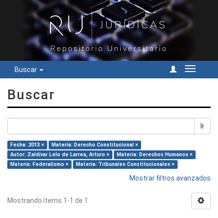
Buscar
Cambiar
navegac
Buscar
Ir
Fecha: 2013 ×
Materia: Derecho Constitucional ×
Autor: Zaldívar Lelo de Larrea, Arturo ×
Materia: Derechos Humanos ×
Materia: Federalismo ×
Materia: Tribunales Constitucionales ×
Mostrar filtros avanzados
Mostrando ítems 1-1 de 1