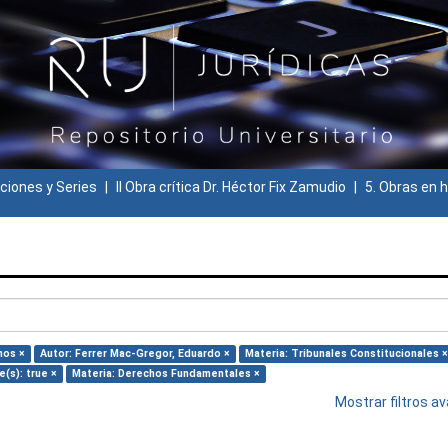
ciones y Series
II Obra crítica Dr. Héctor Fix Zamudio
5. Obras en h
nos ×
Autor: Ferrer Mac-Gregor, Eduardo ×
Materia: Tribunales Constitucionales ×
e(s): true ×
Materia: Derechos Fundamentales ×
Mostrar filtros 