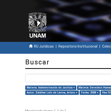
RU Jurídicas
Repositorio Institucional
Colec
Buscar
Materia: Administración de Justicia ×
Materia: Derechos Huma
Autor: Zaldívar Lelo de Larrea, Arturo ×
Fecha: 2008 ×
Has Fil