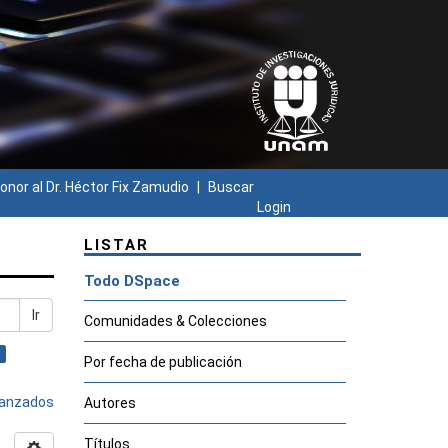
onor al Dr. Héctor Fix Zamudio
Buscar
Login
LISTAR
Todo DSpace
Ir
Comunidades & Colecciones
Por fecha de publicación
avanzados
Autores
Títulos