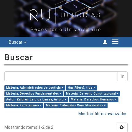
Buscar
Cambiar
navegac
Buscar
Ir
Materia: Administración de Justicia ×
Has File(s): true ×
Materia: Derechos Fundamentales ×
Materia: Derecho Constitucional ×
Autor: Zaldívar Lelo de Larrea, Arturo ×
Materia: Derechos Humanos ×
Materia: Federalismo ×
Materia: Tribunales Constitucionales ×
Mostrar filtros avanzados
Mostrando ítems 1-2 de 2