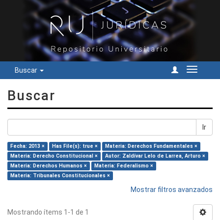
Buscar
Cambiar
navegac
Buscar
Ir
Fecha: 2013 ×
Has File(s): true ×
Materia: Derechos Fundamentales ×
Materia: Derecho Constitucional ×
Autor: Zaldívar Lelo de Larrea, Arturo ×
Materia: Derechos Humanos ×
Materia: Federalismo ×
Materia: Tribunales Constitucionales ×
Mostrar filtros avanzados
Mostrando ítems 1-1 de 1