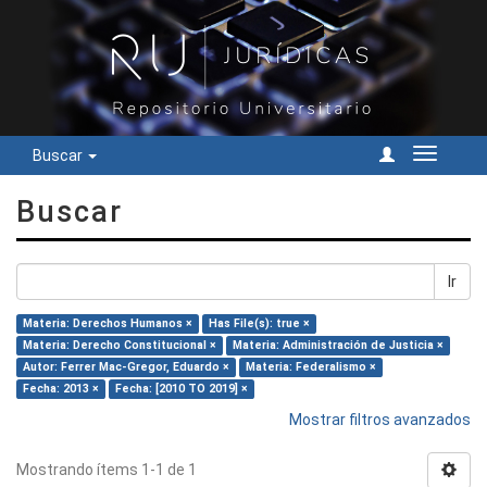
Buscar
Cambiar
navegac
Buscar
Ir
Materia: Derechos Humanos ×
Has File(s): true ×
Materia: Derecho Constitucional ×
Materia: Administración de Justicia ×
Autor: Ferrer Mac-Gregor, Eduardo ×
Materia: Federalismo ×
Fecha: 2013 ×
Fecha: [2010 TO 2019] ×
Mostrar filtros avanzados
Mostrando ítems 1-1 de 1