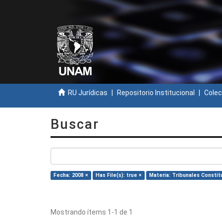
RU Jurídicas
Repositorio Institucional
Colec
Buscar
Fecha: 2008 ×
Has File(s): true ×
Materia: Tribunales Constit
Mostrando ítems 1-1 de 1