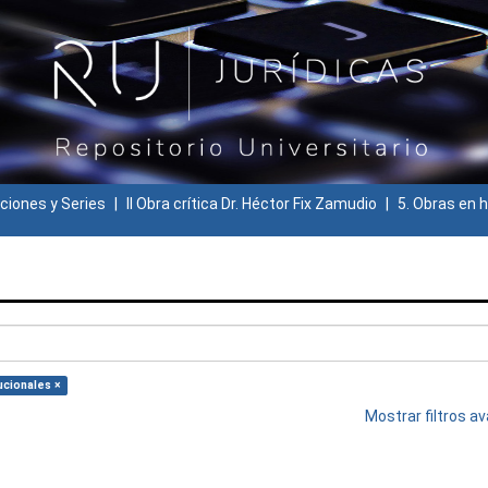
ciones y Series
II Obra crítica Dr. Héctor Fix Zamudio
5. Obras en h
ucionales ×
Mostrar filtros 