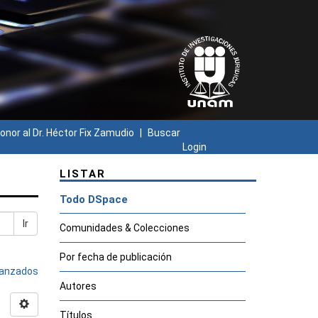
onor al Dr. Héctor Fix Zamudio
Buscar
Login
LISTAR
Todo DSpace
Ir
Comunidades & Colecciones
Por fecha de publicación
avanzados
Autores
Títulos