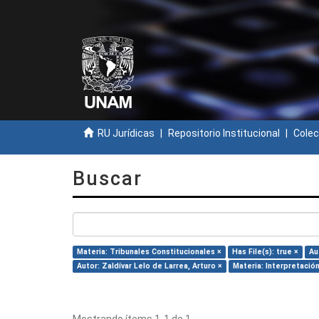
RU Jurídicas
Repositorio Institucional
Colec
Buscar
Materia: Tribunales Constitucionales ×
Has File(s): true ×
Au
Autor: Zaldívar Lelo de Larrea, Arturo ×
Materia: Interpretación