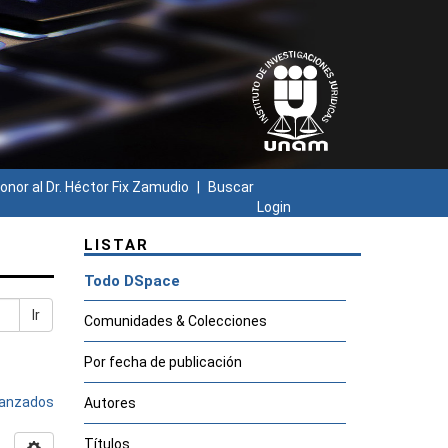
onor al Dr. Héctor Fix Zamudio
Buscar
Login
LISTAR
Todo DSpace
Ir
Comunidades & Colecciones
Por fecha de publicación
avanzados
Autores
Títulos