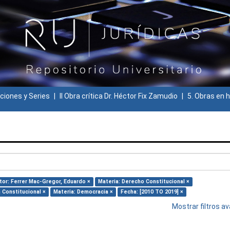
ciones y Series
II Obra crítica Dr. Héctor Fix Zamudio
5. Obras en h
tor: Ferrer Mac-Gregor, Eduardo ×
Materia: Derecho Constitucional ×
 Constitucional ×
Materia: Democracia ×
Fecha: [2010 TO 2019] ×
Mostrar filtros 