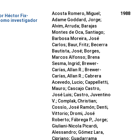
Acosta Romero, Miguel;
1988
or Héctor Fix-
Adame Goddard, Jorge;
como investigador
Alvim, Arruda; Barajas
Montes de Oca, Santiago;
Barbosa Moreira, José
Carlos; Baur, Fritz; Becerra
Bautista, José; Borges,
Marcos Alfonso; Brena
Sesma, Ingrid; Brewer-
Carías, Allan R.; Brewer-
Carías, Allan R.; Cabrera
Acevedo, Lucio; Cappelletti,
Mauro; Cascajo Castro,
José Luis; Castro, Juventino
V.; Complak, Christian;
Cossío, José Ramón; Denti,
Vittorio; Dromi, José
Roberto; Fábrega P., Jorge;
Giuliani-Nicola Picardi,
Alessandro; Gómez Lara,
Cipriano; Guadarrama