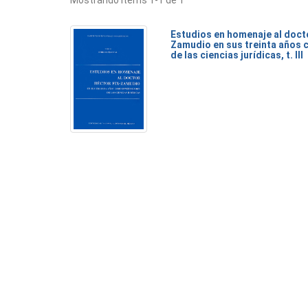
Mostrando ítems 1-1 de 1
Estudios en homenaje al doct
Zamudio en sus treinta años 
de las ciencias jurídicas, t. III