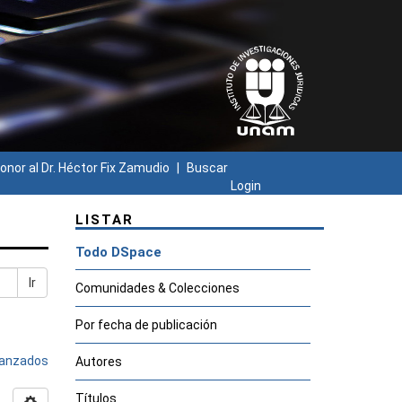
onor al Dr. Héctor Fix Zamudio
Buscar
Login
LISTAR
Todo DSpace
Ir
Comunidades & Colecciones
Por fecha de publicación
avanzados
Autores
Títulos