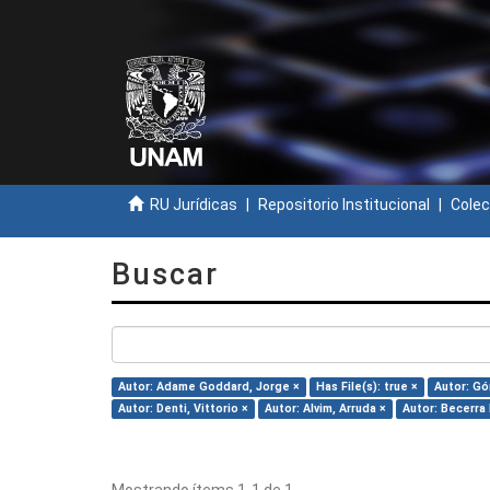
RU Jurídicas
Repositorio Institucional
Colec
Buscar
Autor: Adame Goddard, Jorge ×
Has File(s): true ×
Autor: Gó
Autor: Denti, Vittorio ×
Autor: Alvim, Arruda ×
Autor: Becerra 