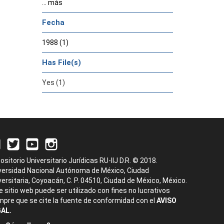
... más
Fecha
1988 (1)
Has File(s)
Yes (1)
ositorio Universitario Jurídicas RU-IIJ D.R. © 2018.
versidad Nacional Autónoma de México, Ciudad
versitaria, Coyoacán, C. P. 04510, Ciudad de México, México.
e sitio web puede ser utilizado con fines no lucrativos
mpre que se cite la fuente de conformidad con el
AVISO
AL.