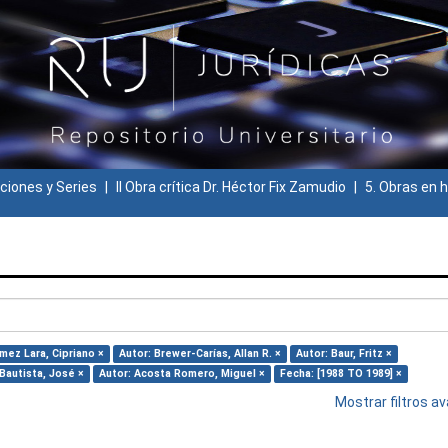
ciones y Series
II Obra crítica Dr. Héctor Fix Zamudio
5. Obras en h
mez Lara, Cipriano ×
Autor: Brewer-Carías, Allan R. ×
Autor: Baur, Fritz ×
Bautista, José ×
Autor: Acosta Romero, Miguel ×
Fecha: [1988 TO 1989] ×
Mostrar filtros 