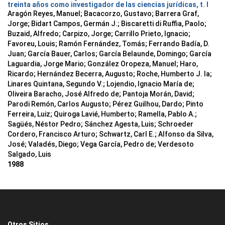
treinta años como investigador de las ciencias jurídicas, t. I
Aragón Reyes, Manuel; Bacacorzo, Gustavo; Barrera Graf,
Jorge; Bidart Campos, Germán J.; Biscaretti di Ruffia, Paolo;
Buzaid, Alfredo; Carpizo, Jorge; Carrillo Prieto, Ignacio;
Favoreu, Louis; Ramón Fernández, Tomás; Ferrando Badía, D.
Juan; García Bauer, Carlos; García Belaunde, Domingo; García
Laguardia, Jorge Mario; González Oropeza, Manuel; Haro,
Ricardo; Hernández Becerra, Augusto; Roche, Humberto J. la;
Linares Quintana, Segundo V.; Lojendio, Ignacio María de;
Oliveira Baracho, José Alfredo de; Pantoja Morán, David;
Parodi Remón, Carlos Augusto; Pérez Guilhou, Dardo; Pinto
Ferreira, Luiz; Quiroga Lavié, Humberto; Ramella, Pablo A.;
Sagüés, Néstor Pedro; Sánchez Agesta, Luis; Schroeder
Cordero, Francisco Arturo; Schwartz, Carl E.; Alfonso da Silva,
José; Valadés, Diego; Vega García, Pedro de; Verdesoto
Salgado, Luis
1988
Otros Sitios