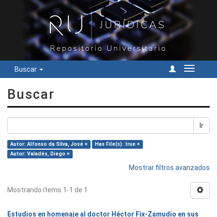
Buscar
Cambiar
navegac
Buscar
Ir
Autor: Alfonso da Silva, José ×
Has File(s): true ×
Autor: Valadés, Diego ×
Mostrar filtros avanzados
Mostrando ítems 1-1 de 1
Estudios en homenaje al doctor Héctor Fix-Zamudio en sus