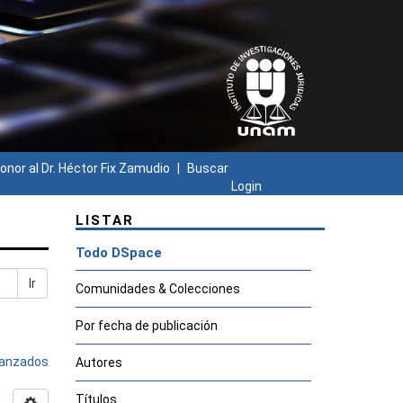
onor al Dr. Héctor Fix Zamudio
Buscar
Login
LISTAR
Todo DSpace
Ir
Comunidades & Colecciones
Por fecha de publicación
avanzados
Autores
Títulos