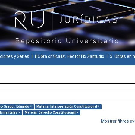
ciones y Series
II Obra crítica Dr. Héctor Fix Zamudio
5. Obras en h
ac-Gregor, Eduardo ×
Materia: Interpretación Constitucional ×
damentales ×
Materia: Derecho Constitucional ×
Mostrar filtros 