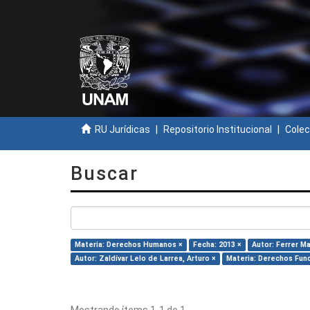
RU Jurídicas
Repositorio Institucional
Colec
Buscar
Materia: Derechos Humanos ×
Fecha: 2013 ×
Autor: Ferrer M
Autor: Zaldívar Lelo de Larrea, Arturo ×
Materia: Derechos Fun