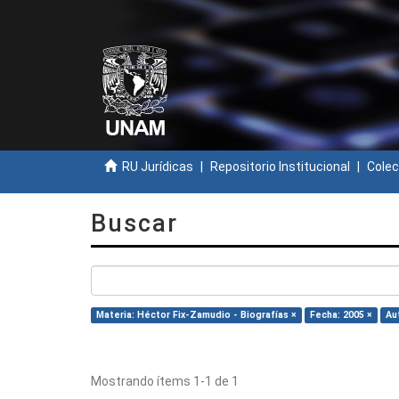
RU Jurídicas
Repositorio Institucional
Colec
Buscar
Materia: Héctor Fix-Zamudio - Biografías ×
Fecha: 2005 ×
Au
Mostrando ítems 1-1 de 1