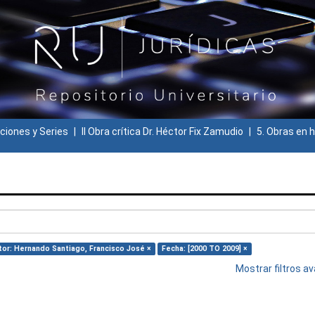
ciones y Series
II Obra crítica Dr. Héctor Fix Zamudio
5. Obras en h
tor: Hernando Santiago, Francisco José ×
Fecha: [2000 TO 2009] ×
Mostrar filtros 