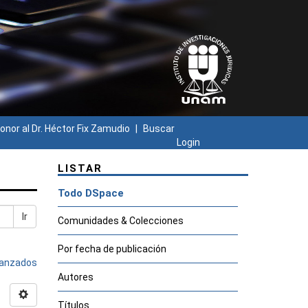
onor al Dr. Héctor Fix Zamudio
Buscar
Login
LISTAR
Todo DSpace
Ir
Comunidades & Colecciones
Por fecha de publicación
avanzados
Autores
Títulos