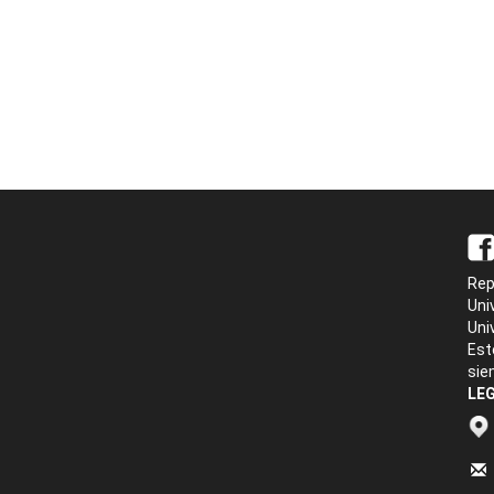
Rep
Uni
Uni
Est
sie
LEG