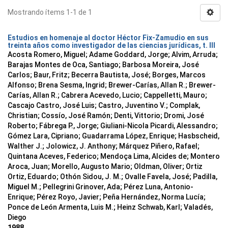
Mostrando ítems 1-1 de 1
Estudios en homenaje al doctor Héctor Fix-Zamudio en sus
treinta años como investigador de las ciencias jurídicas, t. III
Acosta Romero, Miguel; Adame Goddard, Jorge; Alvim, Arruda;
Barajas Montes de Oca, Santiago; Barbosa Moreira, José
Carlos; Baur, Fritz; Becerra Bautista, José; Borges, Marcos
Alfonso; Brena Sesma, Ingrid; Brewer-Carías, Allan R.; Brewer-
Carías, Allan R.; Cabrera Acevedo, Lucio; Cappelletti, Mauro;
Cascajo Castro, José Luis; Castro, Juventino V.; Complak,
Christian; Cossío, José Ramón; Denti, Vittorio; Dromi, José
Roberto; Fábrega P., Jorge; Giuliani-Nicola Picardi, Alessandro;
Gómez Lara, Cipriano; Guadarrama López, Enrique; Hasbscheid,
Walther J.; Jolowicz, J. Anthony; Márquez Piñero, Rafael;
Quintana Aceves, Federico; Mendoça Lima, Alcides de; Montero
Aroca, Juan; Morello, Augusto Mario; Oldman, Oliver; Ortiz
Ortiz, Eduardo; Othón Sidou, J. M.; Ovalle Favela, José; Padilla,
Miguel M.; Pellegrini Grinover, Ada; Pérez Luna, Antonio-
Enrique; Pérez Royo, Javier; Peña Hernández, Norma Lucía;
Ponce de León Armenta, Luis M.; Heinz Schwab, Karl; Valadés,
Diego
1988