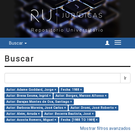
Buscar
Cambiar
navegac
Buscar
Ir
Autor: Adame Goddard, Jorge ×
Fecha: 1988 ×
Autor: Brena Sesma, Ingrid ×
Autor: Borges, Marcos Alfonso ×
Autor: Barajas Montes de Oca, Santiago ×
Autor: Barbosa Moreira, José Carlos ×
Autor: Dromi, José Roberto ×
Autor: Alvim, Arruda ×
Autor: Becerra Bautista, José ×
Autor: Acosta Romero, Miguel ×
Fecha: [1988 TO 1989] ×
Mostrar filtros avanzados