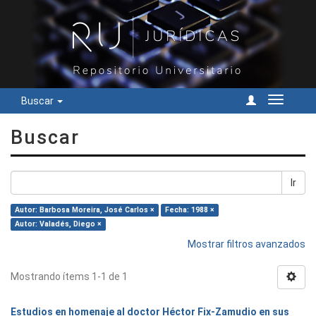
Buscar
Cambiar
navegac
Buscar
Ir
Autor: Barbosa Moreira, José Carlos ×
Fecha: 1988 ×
Autor: Valadés, Diego ×
Mostrar filtros avanzados
Mostrando ítems 1-1 de 1
Estudios en homenaje al doctor Héctor Fix-Zamudio en sus