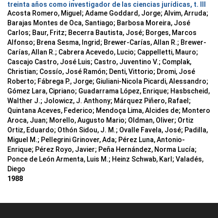
treinta años como investigador de las ciencias jurídicas, t. III
Acosta Romero, Miguel; Adame Goddard, Jorge; Alvim, Arruda;
Barajas Montes de Oca, Santiago; Barbosa Moreira, José
Carlos; Baur, Fritz; Becerra Bautista, José; Borges, Marcos
Alfonso; Brena Sesma, Ingrid; Brewer-Carías, Allan R.; Brewer-
Carías, Allan R.; Cabrera Acevedo, Lucio; Cappelletti, Mauro;
Cascajo Castro, José Luis; Castro, Juventino V.; Complak,
Christian; Cossío, José Ramón; Denti, Vittorio; Dromi, José
Roberto; Fábrega P., Jorge; Giuliani-Nicola Picardi, Alessandro;
Gómez Lara, Cipriano; Guadarrama López, Enrique; Hasbscheid,
Walther J.; Jolowicz, J. Anthony; Márquez Piñero, Rafael;
Quintana Aceves, Federico; Mendoça Lima, Alcides de; Montero
Aroca, Juan; Morello, Augusto Mario; Oldman, Oliver; Ortiz
Ortiz, Eduardo; Othón Sidou, J. M.; Ovalle Favela, José; Padilla,
Miguel M.; Pellegrini Grinover, Ada; Pérez Luna, Antonio-
Enrique; Pérez Royo, Javier; Peña Hernández, Norma Lucía;
Ponce de León Armenta, Luis M.; Heinz Schwab, Karl; Valadés,
Diego
1988