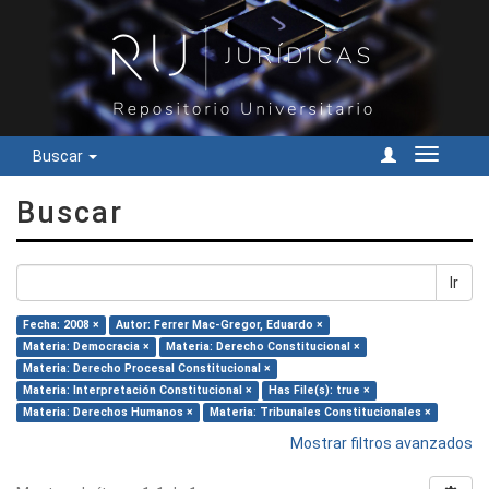
Buscar
Cambiar
navegac
Buscar
Ir
Fecha: 2008 ×
Autor: Ferrer Mac-Gregor, Eduardo ×
Materia: Democracia ×
Materia: Derecho Constitucional ×
Materia: Derecho Procesal Constitucional ×
Materia: Interpretación Constitucional ×
Has File(s): true ×
Materia: Derechos Humanos ×
Materia: Tribunales Constitucionales ×
Mostrar filtros avanzados