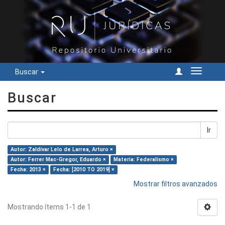
Buscar
Cambiar
navegac
Buscar
Ir
Autor: Zaldívar Lelo de Larrea, Arturo ×
Autor: Ferrer Mac-Gregor, Eduardo ×
Materia: Federalismo ×
Fecha: 2013 ×
Fecha: [2010 TO 2019] ×
Mostrar filtros avanzados
Mostrando ítems 1-1 de 1