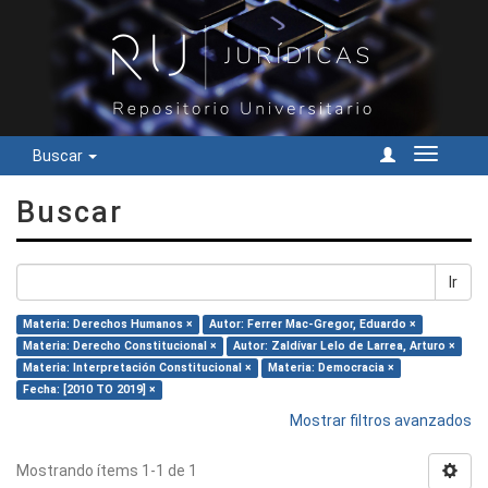
Buscar
Cambiar
navegac
Buscar
Ir
Materia: Derechos Humanos ×
Autor: Ferrer Mac-Gregor, Eduardo ×
Materia: Derecho Constitucional ×
Autor: Zaldívar Lelo de Larrea, Arturo ×
Materia: Interpretación Constitucional ×
Materia: Democracia ×
Fecha: [2010 TO 2019] ×
Mostrar filtros avanzados
Mostrando ítems 1-1 de 1