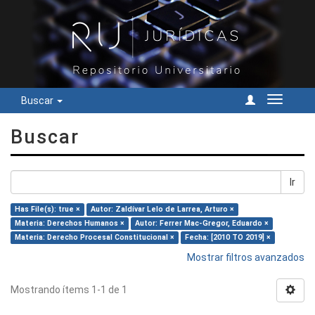
Buscar
Cambiar
navegac
Buscar
Ir
Has File(s): true ×
Autor: Zaldívar Lelo de Larrea, Arturo ×
Materia: Derechos Humanos ×
Autor: Ferrer Mac-Gregor, Eduardo ×
Materia: Derecho Procesal Constitucional ×
Fecha: [2010 TO 2019] ×
Mostrar filtros avanzados
Mostrando ítems 1-1 de 1