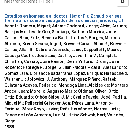
Mostrando ítems 1-1 de 1
Estudios en homenaje al doctor Héctor Fix-Zamudio en sus
treinta años como investigador de las ciencias jurídicas, t. III
Acosta Romero, Miguel; Adame Goddard, Jorge; Alvim, Arruda;
Barajas Montes de Oca, Santiago; Barbosa Moreira, José
Carlos; Baur, Fritz; Becerra Bautista, José; Borges, Marcos
Alfonso; Brena Sesma, Ingrid; Brewer-Carías, Allan R.; Brewer-
Carías, Allan R.; Cabrera Acevedo, Lucio; Cappelletti, Mauro;
Cascajo Castro, José Luis; Castro, Juventino V.; Complak,
Christian; Cossío, José Ramón; Denti, Vittorio; Dromi, José
Roberto; Fábrega P., Jorge; Giuliani-Nicola Picardi, Alessandro;
Gómez Lara, Cipriano; Guadarrama López, Enrique; Hasbscheid,
Walther J.; Jolowicz, J. Anthony; Márquez Piñero, Rafael;
Quintana Aceves, Federico; Mendoça Lima, Alcides de; Montero
Aroca, Juan; Morello, Augusto Mario; Oldman, Oliver; Ortiz
Ortiz, Eduardo; Othón Sidou, J. M.; Ovalle Favela, José; Padilla,
Miguel M.; Pellegrini Grinover, Ada; Pérez Luna, Antonio-
Enrique; Pérez Royo, Javier; Peña Hernández, Norma Lucía;
Ponce de León Armenta, Luis M.; Heinz Schwab, Karl; Valadés,
Diego
1988