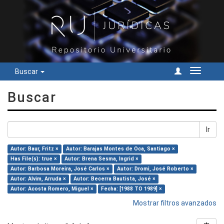
Buscar
Cambiar
navegac
Buscar
Ir
Autor: Baur, Fritz ×
Autor: Barajas Montes de Oca, Santiago ×
Has File(s): true ×
Autor: Brena Sesma, Ingrid ×
Autor: Barbosa Moreira, José Carlos ×
Autor: Dromi, José Roberto ×
Autor: Alvim, Arruda ×
Autor: Becerra Bautista, José ×
Autor: Acosta Romero, Miguel ×
Fecha: [1988 TO 1989] ×
Mostrar filtros avanzados