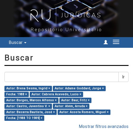
Buscar
Cambiar
navegac
Buscar
Ir
Autor: Brena Sesma, Ingrid ×
Autor: Adame Goddard, Jorge ×
Fecha: 1988 ×
Autor: Cabrera Acevedo, Lucio ×
Autor: Borges, Marcos Alfonso ×
Autor: Baur, Fritz ×
Autor: Castro, Juventino V. ×
Autor: Alvim, Arruda ×
Autor: Becerra Bautista, José ×
Autor: Acosta Romero, Miguel ×
Fecha: [1988 TO 1989] ×
Mostrar filtros avanzados