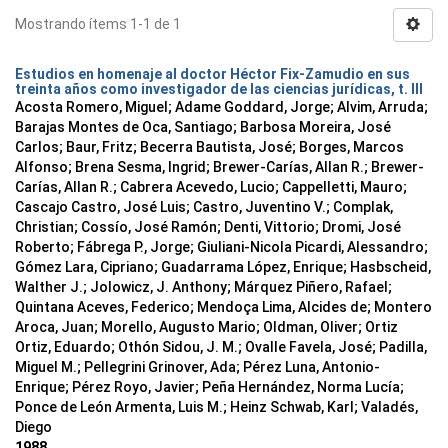
Mostrando ítems 1-1 de 1
Estudios en homenaje al doctor Héctor Fix-Zamudio en sus
treinta años como investigador de las ciencias jurídicas, t. III
Acosta Romero, Miguel; Adame Goddard, Jorge; Alvim, Arruda;
Barajas Montes de Oca, Santiago; Barbosa Moreira, José
Carlos; Baur, Fritz; Becerra Bautista, José; Borges, Marcos
Alfonso; Brena Sesma, Ingrid; Brewer-Carías, Allan R.; Brewer-
Carías, Allan R.; Cabrera Acevedo, Lucio; Cappelletti, Mauro;
Cascajo Castro, José Luis; Castro, Juventino V.; Complak,
Christian; Cossío, José Ramón; Denti, Vittorio; Dromi, José
Roberto; Fábrega P., Jorge; Giuliani-Nicola Picardi, Alessandro;
Gómez Lara, Cipriano; Guadarrama López, Enrique; Hasbscheid,
Walther J.; Jolowicz, J. Anthony; Márquez Piñero, Rafael;
Quintana Aceves, Federico; Mendoça Lima, Alcides de; Montero
Aroca, Juan; Morello, Augusto Mario; Oldman, Oliver; Ortiz
Ortiz, Eduardo; Othón Sidou, J. M.; Ovalle Favela, José; Padilla,
Miguel M.; Pellegrini Grinover, Ada; Pérez Luna, Antonio-
Enrique; Pérez Royo, Javier; Peña Hernández, Norma Lucía;
Ponce de León Armenta, Luis M.; Heinz Schwab, Karl; Valadés,
Diego
1988