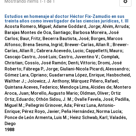
Mostrando ítems 1-1 de 1
Estudios en homenaje al doctor Héctor Fix-Zamudio en sus
treinta años como investigador de las ciencias jurídicas, t. III
Acosta Romero, Miguel; Adame Goddard, Jorge; Alvim, Arruda;
Barajas Montes de Oca, Santiago; Barbosa Moreira, José
Carlos; Baur, Fritz; Becerra Bautista, José; Borges, Marcos
Alfonso; Brena Sesma, Ingrid; Brewer-Carías, Allan R.; Brewer-
Carías, Allan R.; Cabrera Acevedo, Lucio; Cappelletti, Mauro;
Cascajo Castro, José Luis; Castro, Juventino V.; Complak,
Christian; Cossío, José Ramón; Denti, Vittorio; Dromi, José
Roberto; Fábrega P., Jorge; Giuliani-Nicola Picardi, Alessandro;
Gómez Lara, Cipriano; Guadarrama López, Enrique; Hasbscheid,
Walther J.; Jolowicz, J. Anthony; Márquez Piñero, Rafael;
Quintana Aceves, Federico; Mendoça Lima, Alcides de; Montero
Aroca, Juan; Morello, Augusto Mario; Oldman, Oliver; Ortiz
Ortiz, Eduardo; Othón Sidou, J. M.; Ovalle Favela, José; Padilla,
Miguel M.; Pellegrini Grinover, Ada; Pérez Luna, Antonio-
Enrique; Pérez Royo, Javier; Peña Hernández, Norma Lucía;
Ponce de León Armenta, Luis M.; Heinz Schwab, Karl; Valadés,
Diego
1988