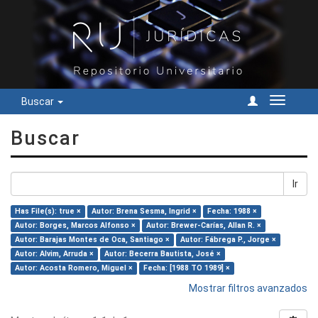
Buscar
Cambiar
navegac
Buscar
Ir
Has File(s): true ×
Autor: Brena Sesma, Ingrid ×
Fecha: 1988 ×
Autor: Borges, Marcos Alfonso ×
Autor: Brewer-Carías, Allan R. ×
Autor: Barajas Montes de Oca, Santiago ×
Autor: Fábrega P., Jorge ×
Autor: Alvim, Arruda ×
Autor: Becerra Bautista, José ×
Autor: Acosta Romero, Miguel ×
Fecha: [1988 TO 1989] ×
Mostrar filtros avanzados