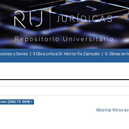
ciones y Series
II Obra crítica Dr. Héctor Fix Zamudio
5. Obras en h
echa: [2000 TO 2009] ×
Mostrar filtros 