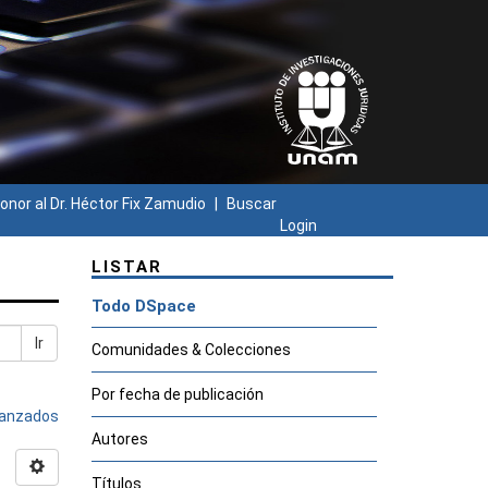
onor al Dr. Héctor Fix Zamudio
Buscar
Login
LISTAR
Todo DSpace
Ir
Comunidades & Colecciones
Por fecha de publicación
avanzados
Autores
Títulos