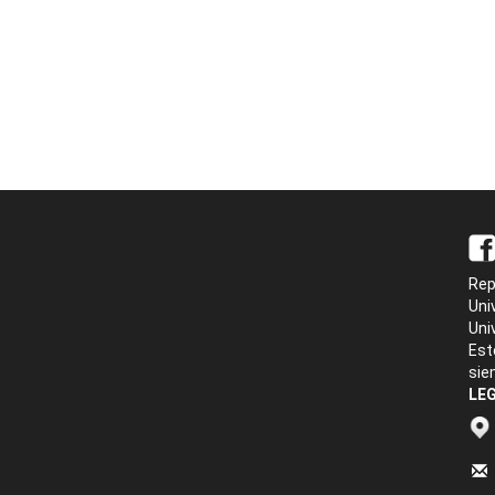
Rep
Uni
Uni
Est
sie
LEG