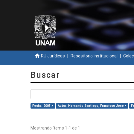
RU Jurídicas
Repositorio Institucional
Colec
Buscar
Fecha: 2005 ×
Autor: Hernando Santiago, Francisco José ×
F
Mostrando ítems 1-1 de 1