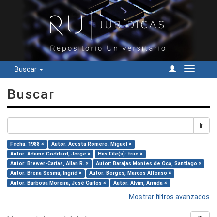
Buscar
Cambiar
navegac
Buscar
Ir
Fecha: 1988 ×
Autor: Acosta Romero, Miguel ×
Autor: Adame Goddard, Jorge ×
Has File(s): true ×
Autor: Brewer-Carías, Allan R. ×
Autor: Barajas Montes de Oca, Santiago ×
Autor: Brena Sesma, Ingrid ×
Autor: Borges, Marcos Alfonso ×
Autor: Barbosa Moreira, José Carlos ×
Autor: Alvim, Arruda ×
Mostrar filtros avanzados