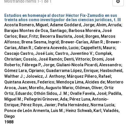
Mostrando ítems 1-1 de 1
Estudios en homenaje al doctor Héctor Fix-Zamudio en sus
treinta años como investigador de las ciencias jurídicas, t. III
Acosta Romero, Miguel; Adame Goddard, Jorge; Alvim, Arruda;
Barajas Montes de Oca, Santiago; Barbosa Moreira, José
Carlos; Baur, Fritz; Becerra Bautista, José; Borges, Marcos
Alfonso; Brena Sesma, Ingrid; Brewer-Carías, Allan R.; Brewer-
Carías, Allan R.; Cabrera Acevedo, Lucio; Cappelletti, Mauro;
Cascajo Castro, José Luis; Castro, Juventino V.; Complak,
Christian; Cossío, José Ramón; Denti, Vittorio; Dromi, José
Roberto; Fábrega P., Jorge; Giuliani-Nicola Picardi, Alessandro;
Gómez Lara, Cipriano; Guadarrama López, Enrique; Hasbscheid,
Walther J.; Jolowicz, J. Anthony; Márquez Piñero, Rafael;
Quintana Aceves, Federico; Mendoça Lima, Alcides de; Montero
Aroca, Juan; Morello, Augusto Mario; Oldman, Oliver; Ortiz
Ortiz, Eduardo; Othón Sidou, J. M.; Ovalle Favela, José; Padilla,
Miguel M.; Pellegrini Grinover, Ada; Pérez Luna, Antonio-
Enrique; Pérez Royo, Javier; Peña Hernández, Norma Lucía;
Ponce de León Armenta, Luis M.; Heinz Schwab, Karl; Valadés,
Diego
1988