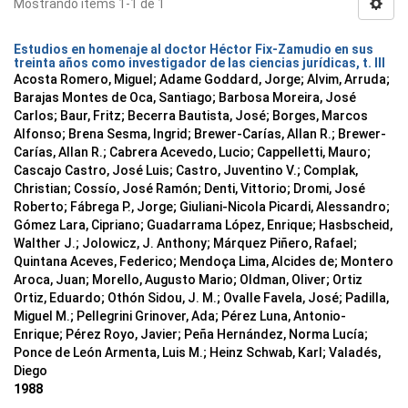
Mostrando ítems 1-1 de 1
Estudios en homenaje al doctor Héctor Fix-Zamudio en sus
treinta años como investigador de las ciencias jurídicas, t. III
Acosta Romero, Miguel; Adame Goddard, Jorge; Alvim, Arruda;
Barajas Montes de Oca, Santiago; Barbosa Moreira, José
Carlos; Baur, Fritz; Becerra Bautista, José; Borges, Marcos
Alfonso; Brena Sesma, Ingrid; Brewer-Carías, Allan R.; Brewer-
Carías, Allan R.; Cabrera Acevedo, Lucio; Cappelletti, Mauro;
Cascajo Castro, José Luis; Castro, Juventino V.; Complak,
Christian; Cossío, José Ramón; Denti, Vittorio; Dromi, José
Roberto; Fábrega P., Jorge; Giuliani-Nicola Picardi, Alessandro;
Gómez Lara, Cipriano; Guadarrama López, Enrique; Hasbscheid,
Walther J.; Jolowicz, J. Anthony; Márquez Piñero, Rafael;
Quintana Aceves, Federico; Mendoça Lima, Alcides de; Montero
Aroca, Juan; Morello, Augusto Mario; Oldman, Oliver; Ortiz
Ortiz, Eduardo; Othón Sidou, J. M.; Ovalle Favela, José; Padilla,
Miguel M.; Pellegrini Grinover, Ada; Pérez Luna, Antonio-
Enrique; Pérez Royo, Javier; Peña Hernández, Norma Lucía;
Ponce de León Armenta, Luis M.; Heinz Schwab, Karl; Valadés,
Diego
1988