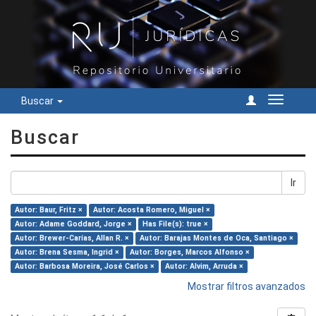
Buscar
Cambiar
navegac
Buscar
Ir
Autor: Baur, Fritz ×
Autor: Acosta Romero, Miguel ×
Autor: Adame Goddard, Jorge ×
Has File(s): true ×
Autor: Brewer-Carías, Allan R. ×
Autor: Barajas Montes de Oca, Santiago ×
Autor: Brena Sesma, Ingrid ×
Autor: Borges, Marcos Alfonso ×
Autor: Barbosa Moreira, José Carlos ×
Autor: Alvim, Arruda ×
Mostrar filtros avanzados