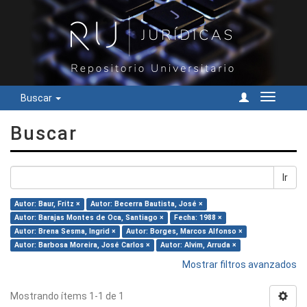
Buscar
Cambiar
navegac
Buscar
Ir
Autor: Baur, Fritz ×
Autor: Becerra Bautista, José ×
Autor: Barajas Montes de Oca, Santiago ×
Fecha: 1988 ×
Autor: Brena Sesma, Ingrid ×
Autor: Borges, Marcos Alfonso ×
Autor: Barbosa Moreira, José Carlos ×
Autor: Alvim, Arruda ×
Mostrar filtros avanzados
Mostrando ítems 1-1 de 1