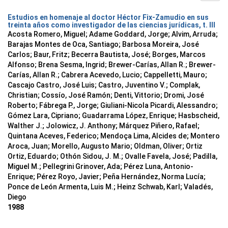
Estudios en homenaje al doctor Héctor Fix-Zamudio en sus
treinta años como investigador de las ciencias jurídicas, t. III
Acosta Romero, Miguel; Adame Goddard, Jorge; Alvim, Arruda;
Barajas Montes de Oca, Santiago; Barbosa Moreira, José
Carlos; Baur, Fritz; Becerra Bautista, José; Borges, Marcos
Alfonso; Brena Sesma, Ingrid; Brewer-Carías, Allan R.; Brewer-
Carías, Allan R.; Cabrera Acevedo, Lucio; Cappelletti, Mauro;
Cascajo Castro, José Luis; Castro, Juventino V.; Complak,
Christian; Cossío, José Ramón; Denti, Vittorio; Dromi, José
Roberto; Fábrega P., Jorge; Giuliani-Nicola Picardi, Alessandro;
Gómez Lara, Cipriano; Guadarrama López, Enrique; Hasbscheid,
Walther J.; Jolowicz, J. Anthony; Márquez Piñero, Rafael;
Quintana Aceves, Federico; Mendoça Lima, Alcides de; Montero
Aroca, Juan; Morello, Augusto Mario; Oldman, Oliver; Ortiz
Ortiz, Eduardo; Othón Sidou, J. M.; Ovalle Favela, José; Padilla,
Miguel M.; Pellegrini Grinover, Ada; Pérez Luna, Antonio-
Enrique; Pérez Royo, Javier; Peña Hernández, Norma Lucía;
Ponce de León Armenta, Luis M.; Heinz Schwab, Karl; Valadés,
Diego
1988