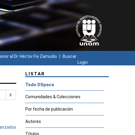
onor al Dr. Héctor Fix Zamudio
Buscar
Login
LISTAR
Todo DSpace
Ir
Comunidades & Colecciones
Por fecha de publicación
Autores
avanzados
Títulos