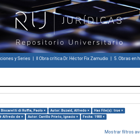
ciones y Series
II Obra crítica Dr. Héctor Fix Zamudio
5. Obras en h
 Biscaretti di Ruffia, Paolo ×
Autor: Buzaid, Alfredo ×
Has File(s): true ×
sé Alfredo de ×
Autor: Carrillo Prieto, Ignacio ×
Fecha: 1988 ×
Mostrar filtros 