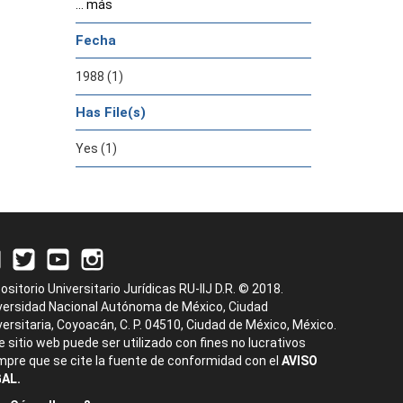
... más
Fecha
1988 (1)
Has File(s)
Yes (1)
ositorio Universitario Jurídicas RU-IIJ D.R. © 2018.
versidad Nacional Autónoma de México, Ciudad
versitaria, Coyoacán, C. P. 04510, Ciudad de México, México.
e sitio web puede ser utilizado con fines no lucrativos
mpre que se cite la fuente de conformidad con el
AVISO
AL.