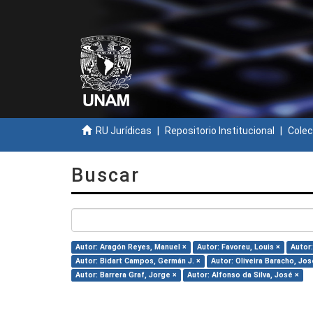
RU Jurídicas
Repositorio Institucional
Colec
Buscar
Autor: Aragón Reyes, Manuel ×
Autor: Favoreu, Louis ×
Autor:
Autor: Bidart Campos, Germán J. ×
Autor: Oliveira Baracho, Jo
Autor: Barrera Graf, Jorge ×
Autor: Alfonso da Silva, José ×