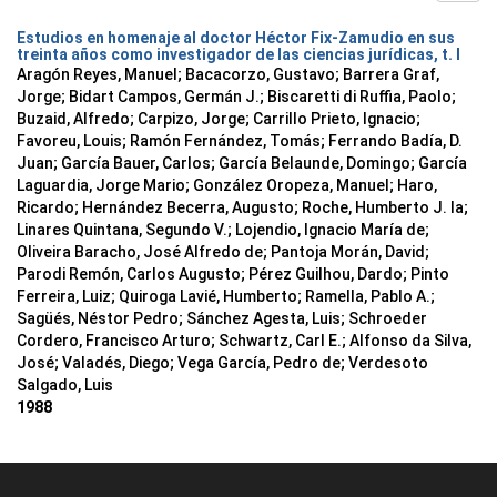
Estudios en homenaje al doctor Héctor Fix-Zamudio en sus
treinta años como investigador de las ciencias jurídicas, t. I
Aragón Reyes, Manuel; Bacacorzo, Gustavo; Barrera Graf,
Jorge; Bidart Campos, Germán J.; Biscaretti di Ruffia, Paolo;
Buzaid, Alfredo; Carpizo, Jorge; Carrillo Prieto, Ignacio;
Favoreu, Louis; Ramón Fernández, Tomás; Ferrando Badía, D.
Juan; García Bauer, Carlos; García Belaunde, Domingo; García
Laguardia, Jorge Mario; González Oropeza, Manuel; Haro,
Ricardo; Hernández Becerra, Augusto; Roche, Humberto J. la;
Linares Quintana, Segundo V.; Lojendio, Ignacio María de;
Oliveira Baracho, José Alfredo de; Pantoja Morán, David;
Parodi Remón, Carlos Augusto; Pérez Guilhou, Dardo; Pinto
Ferreira, Luiz; Quiroga Lavié, Humberto; Ramella, Pablo A.;
Sagüés, Néstor Pedro; Sánchez Agesta, Luis; Schroeder
Cordero, Francisco Arturo; Schwartz, Carl E.; Alfonso da Silva,
José; Valadés, Diego; Vega García, Pedro de; Verdesoto
Salgado, Luis
1988