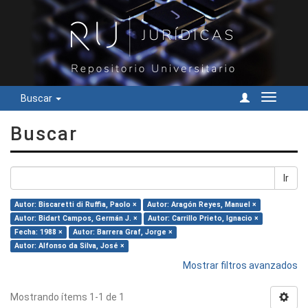
Buscar
Cambiar
navegac
Buscar
Ir
Autor: Biscaretti di Ruffia, Paolo ×
Autor: Aragón Reyes, Manuel ×
Autor: Bidart Campos, Germán J. ×
Autor: Carrillo Prieto, Ignacio ×
Fecha: 1988 ×
Autor: Barrera Graf, Jorge ×
Autor: Alfonso da Silva, José ×
Mostrar filtros avanzados
Mostrando ítems 1-1 de 1