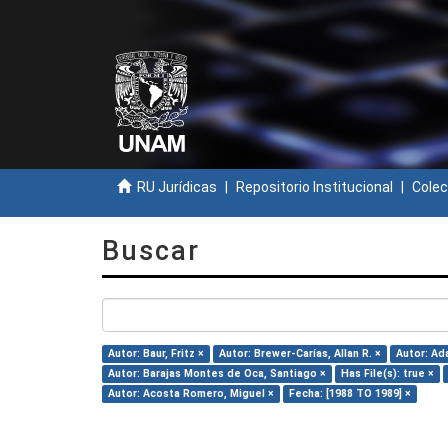
RU Jurídicas
Repositorio Institucional
Colec
Buscar
Autor: Baur, Fritz ×
Autor: Brewer-Carías, Allan R. ×
Autor: Ad
Autor: Barajas Montes de Oca, Santiago ×
Has File(s): true ×
Autor: Acosta Romero, Miguel ×
Fecha: [1988 TO 1989] ×