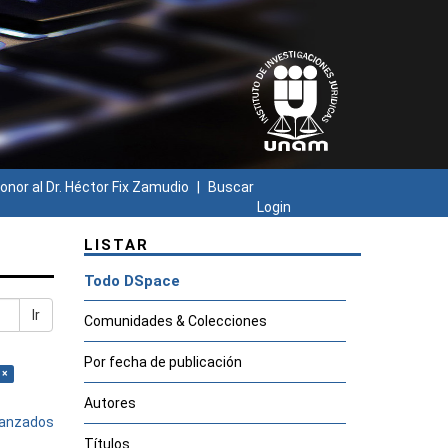
onor al Dr. Héctor Fix Zamudio
Buscar
Login
LISTAR
Todo DSpace
Ir
Comunidades & Colecciones
Por fecha de publicación
 ×
Autores
avanzados
Títulos