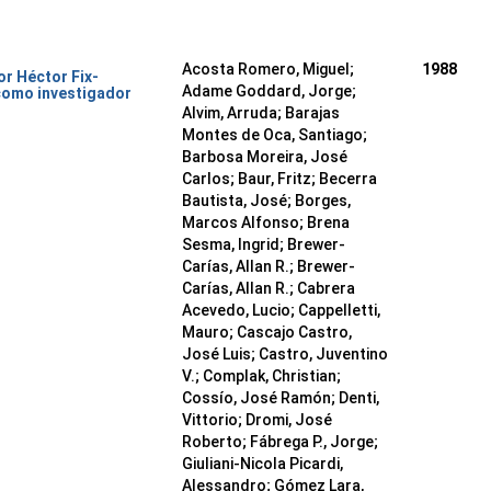
Acosta Romero, Miguel;
1988
or Héctor Fix-
Adame Goddard, Jorge;
como investigador
Alvim, Arruda; Barajas
Montes de Oca, Santiago;
Barbosa Moreira, José
Carlos; Baur, Fritz; Becerra
Bautista, José; Borges,
Marcos Alfonso; Brena
Sesma, Ingrid; Brewer-
Carías, Allan R.; Brewer-
Carías, Allan R.; Cabrera
Acevedo, Lucio; Cappelletti,
Mauro; Cascajo Castro,
José Luis; Castro, Juventino
V.; Complak, Christian;
Cossío, José Ramón; Denti,
Vittorio; Dromi, José
Roberto; Fábrega P., Jorge;
Giuliani-Nicola Picardi,
Alessandro; Gómez Lara,