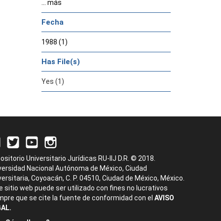
... más
Fecha
1988 (1)
Has File(s)
Yes (1)
ositorio Universitario Jurídicas RU-IIJ D.R. © 2018.
versidad Nacional Autónoma de México, Ciudad
versitaria, Coyoacán, C. P. 04510, Ciudad de México, México.
e sitio web puede ser utilizado con fines no lucrativos
mpre que se cite la fuente de conformidad con el
AVISO
AL.