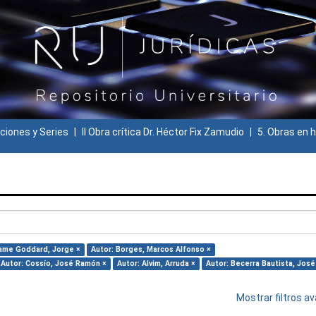
ciones y Series
II Obra crítica Dr. Héctor Fix Zamudio
5. Obras en h
ame Goddard, Jorge ×
Autor: Borges, Marcos Alfonso ×
Autor: Cossío, José Ramón ×
Autor: Alvim, Arruda ×
Autor: Becerra Bautista, José
Mostrar filtros 