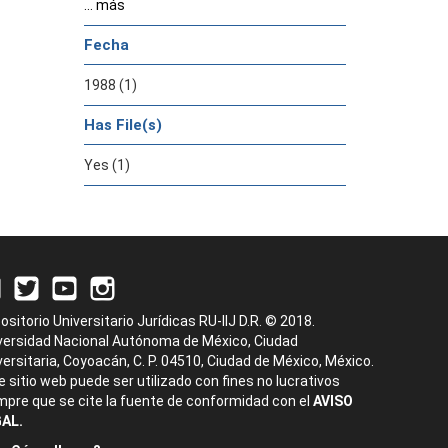
... más
Fecha
1988 (1)
Has File(s)
Yes (1)
ositorio Universitario Jurídicas RU-IIJ D.R. © 2018.
versidad Nacional Autónoma de México, Ciudad
versitaria, Coyoacán, C. P. 04510, Ciudad de México, México.
e sitio web puede ser utilizado con fines no lucrativos
mpre que se cite la fuente de conformidad con el
AVISO
AL.