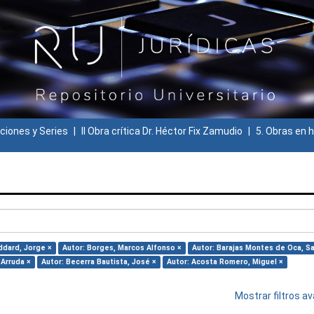
ciones y Series
II Obra crítica Dr. Héctor Fix Zamudio
5. Obras en h
dard, Jorge ×
Autor: Borges, Marcos Alfonso ×
Autor: Barajas Montes de Oca, S
 Arruda ×
Autor: Becerra Bautista, José ×
Autor: Acosta Romero, Miguel ×
Mostrar filtros 