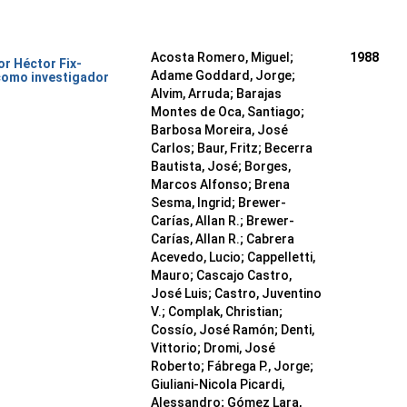
Acosta Romero, Miguel;
1988
or Héctor Fix-
Adame Goddard, Jorge;
como investigador
Alvim, Arruda; Barajas
Montes de Oca, Santiago;
Barbosa Moreira, José
Carlos; Baur, Fritz; Becerra
Bautista, José; Borges,
Marcos Alfonso; Brena
Sesma, Ingrid; Brewer-
Carías, Allan R.; Brewer-
Carías, Allan R.; Cabrera
Acevedo, Lucio; Cappelletti,
Mauro; Cascajo Castro,
José Luis; Castro, Juventino
V.; Complak, Christian;
Cossío, José Ramón; Denti,
Vittorio; Dromi, José
Roberto; Fábrega P., Jorge;
Giuliani-Nicola Picardi,
Alessandro; Gómez Lara,