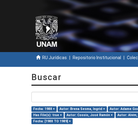
RU Jurídicas
Repositorio Institucional
Colec
Buscar
Fecha: 1988 ×
Autor: Brena Sesma, Ingrid ×
Autor: Adame God
Has File(s): true ×
Autor: Cossío, José Ramón ×
Autor: Alvim,
Fecha: [1988 TO 1989] ×