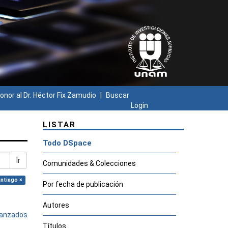
onor al Dr. Héctor Fix Zamudio
Buscar
Login
LISTAR
Todo DSpace
Ir
Comunidades & Colecciones
antiago ×
Por fecha de publicación
Autores
avanzados
Títulos