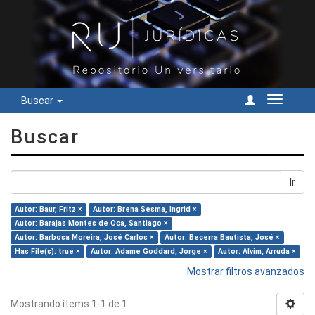
Buscar
Cambiar
navegac
Buscar
Ir
Autor: Baur, Fritz ×
Autor: Brena Sesma, Ingrid ×
Autor: Barajas Montes de Oca, Santiago ×
Autor: Barbosa Moreira, José Carlos ×
Autor: Becerra Bautista, José ×
Has File(s): true ×
Autor: Adame Goddard, Jorge ×
Autor: Alvim, Arruda ×
Mostrar filtros avanzados
Mostrando ítems 1-1 de 1