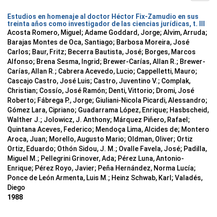
Estudios en homenaje al doctor Héctor Fix-Zamudio en sus
treinta años como investigador de las ciencias jurídicas, t. III
Acosta Romero, Miguel; Adame Goddard, Jorge; Alvim, Arruda;
Barajas Montes de Oca, Santiago; Barbosa Moreira, José
Carlos; Baur, Fritz; Becerra Bautista, José; Borges, Marcos
Alfonso; Brena Sesma, Ingrid; Brewer-Carías, Allan R.; Brewer-
Carías, Allan R.; Cabrera Acevedo, Lucio; Cappelletti, Mauro;
Cascajo Castro, José Luis; Castro, Juventino V.; Complak,
Christian; Cossío, José Ramón; Denti, Vittorio; Dromi, José
Roberto; Fábrega P., Jorge; Giuliani-Nicola Picardi, Alessandro;
Gómez Lara, Cipriano; Guadarrama López, Enrique; Hasbscheid,
Walther J.; Jolowicz, J. Anthony; Márquez Piñero, Rafael;
Quintana Aceves, Federico; Mendoça Lima, Alcides de; Montero
Aroca, Juan; Morello, Augusto Mario; Oldman, Oliver; Ortiz
Ortiz, Eduardo; Othón Sidou, J. M.; Ovalle Favela, José; Padilla,
Miguel M.; Pellegrini Grinover, Ada; Pérez Luna, Antonio-
Enrique; Pérez Royo, Javier; Peña Hernández, Norma Lucía;
Ponce de León Armenta, Luis M.; Heinz Schwab, Karl; Valadés,
Diego
1988