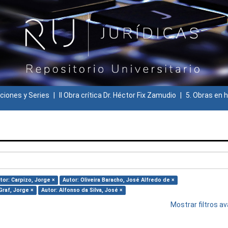
ciones y Series
II Obra crítica Dr. Héctor Fix Zamudio
5. Obras en h
tor: Carpizo, Jorge ×
Autor: Oliveira Baracho, José Alfredo de ×
Graf, Jorge ×
Autor: Alfonso da Silva, José ×
Mostrar filtros 