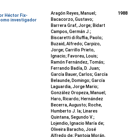
Aragón Reyes, Manuel;
1988
or Héctor Fix-
Bacacorzo, Gustavo;
como investigador
Barrera Graf, Jorge; Bidart
Campos, Germán J.;
Biscaretti di Ruffia, Paolo;
Buzaid, Alfredo; Carpizo,
Jorge; Carrillo Prieto,
Ignacio; Favoreu, Louis;
Ramón Fernández, Tomás;
Ferrando Badía, D. Juan;
García Bauer, Carlos; García
Belaunde, Domingo; García
Laguardia, Jorge Mario;
González Oropeza, Manuel;
Haro, Ricardo; Hernández
Becerra, Augusto; Roche,
Humberto J. la; Linares
Quintana, Segundo V.;
Lojendio, Ignacio María de;
Oliveira Baracho, José
Alfredo de; Pantoja Morán,