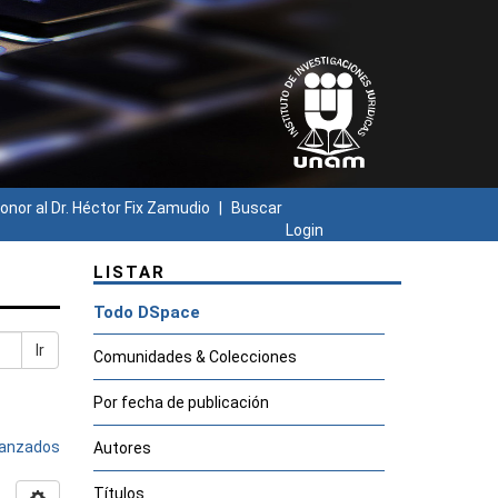
onor al Dr. Héctor Fix Zamudio
Buscar
Login
LISTAR
Todo DSpace
Ir
Comunidades & Colecciones
Por fecha de publicación
avanzados
Autores
Títulos