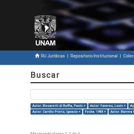
RU Jurídicas
Repositorio Institucional
Colec
Buscar
Autor: Biscaretti di Ruffia, Paolo ×
Autor: Favoreu, Louis ×
Au
Autor: Carrillo Prieto, Ignacio ×
Fecha: 1988 ×
Autor: Barrera 