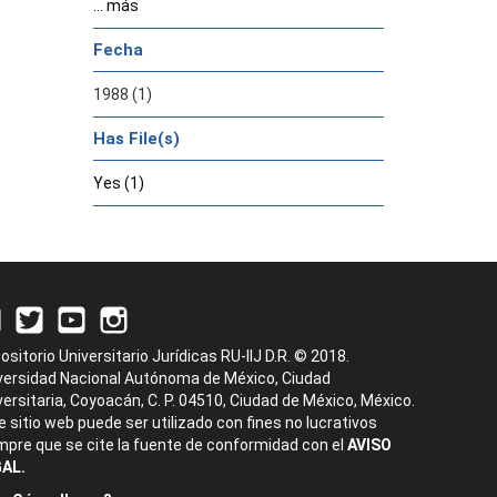
... más
Fecha
1988 (1)
Has File(s)
Yes (1)
ositorio Universitario Jurídicas RU-IIJ D.R. © 2018.
versidad Nacional Autónoma de México, Ciudad
versitaria, Coyoacán, C. P. 04510, Ciudad de México, México.
e sitio web puede ser utilizado con fines no lucrativos
mpre que se cite la fuente de conformidad con el
AVISO
AL.