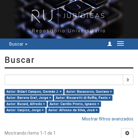
Buscar
Cambiar
navegac
Buscar
Ir
Autor: Bidart Campos, Germán J. ×
Autor: Bacacorzo, Gustavo ×
Autor: Barrera Graf, Jorge ×
Autor: Biscaretti di Ruffia, Paolo ×
Autor: Buzaid, Alfredo ×
Autor: Carrillo Prieto, Ignacio ×
Autor: Carpizo, Jorge ×
Autor: Alfonso da Silva, José ×
Mostrar filtros avanzados
Mostrando ítems 1-1 de 1