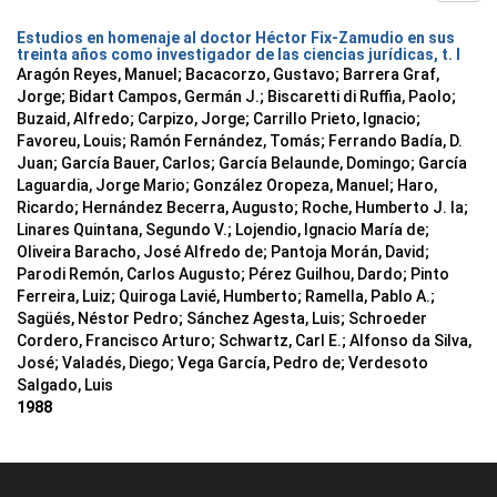
Estudios en homenaje al doctor Héctor Fix-Zamudio en sus
treinta años como investigador de las ciencias jurídicas, t. I
Aragón Reyes, Manuel; Bacacorzo, Gustavo; Barrera Graf,
Jorge; Bidart Campos, Germán J.; Biscaretti di Ruffia, Paolo;
Buzaid, Alfredo; Carpizo, Jorge; Carrillo Prieto, Ignacio;
Favoreu, Louis; Ramón Fernández, Tomás; Ferrando Badía, D.
Juan; García Bauer, Carlos; García Belaunde, Domingo; García
Laguardia, Jorge Mario; González Oropeza, Manuel; Haro,
Ricardo; Hernández Becerra, Augusto; Roche, Humberto J. la;
Linares Quintana, Segundo V.; Lojendio, Ignacio María de;
Oliveira Baracho, José Alfredo de; Pantoja Morán, David;
Parodi Remón, Carlos Augusto; Pérez Guilhou, Dardo; Pinto
Ferreira, Luiz; Quiroga Lavié, Humberto; Ramella, Pablo A.;
Sagüés, Néstor Pedro; Sánchez Agesta, Luis; Schroeder
Cordero, Francisco Arturo; Schwartz, Carl E.; Alfonso da Silva,
José; Valadés, Diego; Vega García, Pedro de; Verdesoto
Salgado, Luis
1988