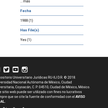
... más
Fecha
1988 (1)
Has File(s)
Yes (1)
ositorio Universitario Jurídicas RU-IIJ D.R. © 2018.
versidad Nacional Autónoma de México, Ciudad
versitaria, Coyoacán, C. P. 04510, Ciudad de México, México.
e sitio web puede ser utilizado con fines no lucrativos
mpre que se cite la fuente de conformidad con el
AVISO
AL.