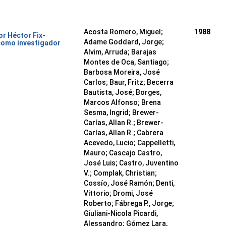
Acosta Romero, Miguel;
1988
or Héctor Fix-
Adame Goddard, Jorge;
como investigador
Alvim, Arruda; Barajas
Montes de Oca, Santiago;
Barbosa Moreira, José
Carlos; Baur, Fritz; Becerra
Bautista, José; Borges,
Marcos Alfonso; Brena
Sesma, Ingrid; Brewer-
Carías, Allan R.; Brewer-
Carías, Allan R.; Cabrera
Acevedo, Lucio; Cappelletti,
Mauro; Cascajo Castro,
José Luis; Castro, Juventino
V.; Complak, Christian;
Cossío, José Ramón; Denti,
Vittorio; Dromi, José
Roberto; Fábrega P., Jorge;
Giuliani-Nicola Picardi,
Alessandro; Gómez Lara,