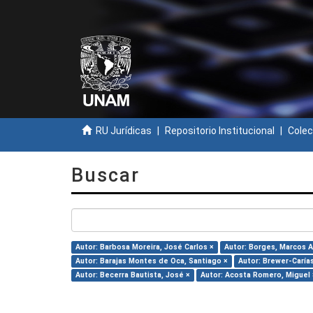
RU Jurídicas
Repositorio Institucional
Colec
Buscar
Autor: Barbosa Moreira, José Carlos ×
Autor: Borges, Marcos A
Autor: Barajas Montes de Oca, Santiago ×
Autor: Brewer-Carías,
Autor: Becerra Bautista, José ×
Autor: Acosta Romero, Miguel 