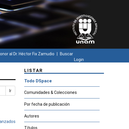
onor al Dr. Héctor Fix Zamudio
Buscar
Login
LISTAR
Todo DSpace
Ir
Comunidades & Colecciones
Por fecha de publicación
Autores
avanzados
Títulos