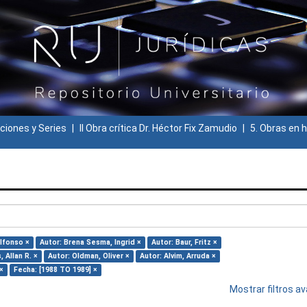
ciones y Series
II Obra crítica Dr. Héctor Fix Zamudio
5. Obras en h
lfonso ×
Autor: Brena Sesma, Ingrid ×
Autor: Baur, Fritz ×
 Allan R. ×
Autor: Oldman, Oliver ×
Autor: Alvim, Arruda ×
×
Fecha: [1988 TO 1989] ×
Mostrar filtros 