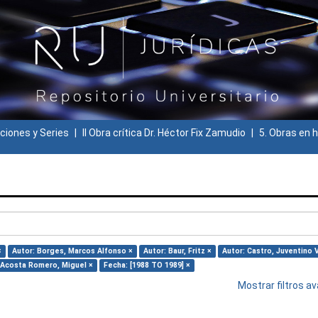
ciones y Series
II Obra crítica Dr. Héctor Fix Zamudio
5. Obras en h
×
Autor: Borges, Marcos Alfonso ×
Autor: Baur, Fritz ×
Autor: Castro, Juventino V
 Acosta Romero, Miguel ×
Fecha: [1988 TO 1989] ×
Mostrar filtros 