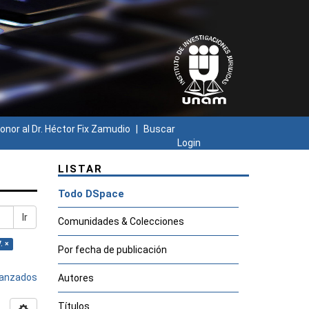
onor al Dr. Héctor Fix Zamudio
Buscar
Login
LISTAR
Todo DSpace
Ir
Comunidades & Colecciones
. ×
Por fecha de publicación
avanzados
Autores
Títulos