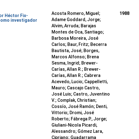
Acosta Romero, Miguel;
1988
or Héctor Fix-
Adame Goddard, Jorge;
como investigador
Alvim, Arruda; Barajas
Montes de Oca, Santiago;
Barbosa Moreira, José
Carlos; Baur, Fritz; Becerra
Bautista, José; Borges,
Marcos Alfonso; Brena
Sesma, Ingrid; Brewer-
Carías, Allan R.; Brewer-
Carías, Allan R.; Cabrera
Acevedo, Lucio; Cappelletti,
Mauro; Cascajo Castro,
José Luis; Castro, Juventino
V.; Complak, Christian;
Cossío, José Ramón; Denti,
Vittorio; Dromi, José
Roberto; Fábrega P., Jorge;
Giuliani-Nicola Picardi,
Alessandro; Gómez Lara,
Cipriano; Guadarrama