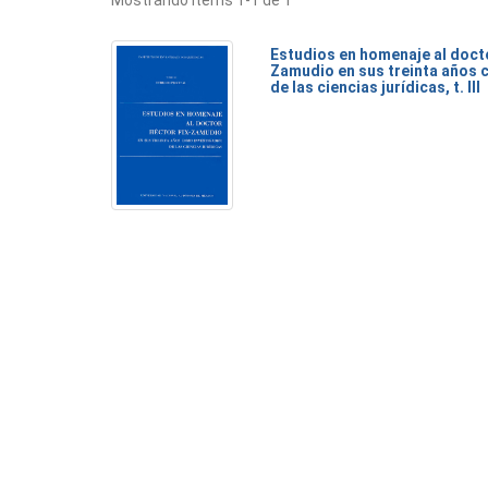
Mostrando ítems 1-1 de 1
Estudios en homenaje al doct
Zamudio en sus treinta años 
de las ciencias jurídicas, t. III