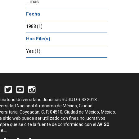
... más
Fecha
1988 (1)
Has File(s)
Yes (1)
ositorio Universitario Jurídicas RU-IIJ D.R. © 2018.
versidad Nacional Autónoma de México, Ciudad
versitaria, Coyoacán, C. P. 04510, Ciudad de México, México.
e sitio web puede ser utilizado con fines no lucrativos
mpre que se cite la fuente de conformidad con el
AVISO
AL.