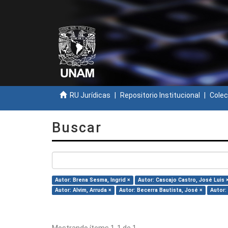
RU Jurídicas
Repositorio Institucional
Colec
Buscar
Autor: Brena Sesma, Ingrid ×
Autor: Cascajo Castro, José Luis 
Autor: Alvim, Arruda ×
Autor: Becerra Bautista, José ×
Autor: