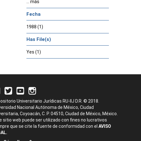
... más
Fecha
1988 (1)
Has File(s)
Yes (1)
ositorio Universitario Jurídicas RU-IIJ D.R. © 2018.
versidad Nacional Autónoma de México, Ciudad
versitaria, Coyoacán, C. P. 04510, Ciudad de México, México.
e sitio web puede ser utilizado con fines no lucrativos
mpre que se cite la fuente de conformidad con el
AVISO
AL.