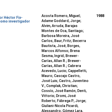
Acosta Romero, Miguel;
1988
or Héctor Fix-
Adame Goddard, Jorge;
como investigador
Alvim, Arruda; Barajas
Montes de Oca, Santiago;
Barbosa Moreira, José
Carlos; Baur, Fritz; Becerra
Bautista, José; Borges,
Marcos Alfonso; Brena
Sesma, Ingrid; Brewer-
Carías, Allan R.; Brewer-
Carías, Allan R.; Cabrera
Acevedo, Lucio; Cappelletti,
Mauro; Cascajo Castro,
José Luis; Castro, Juventino
V.; Complak, Christian;
Cossío, José Ramón; Denti,
Vittorio; Dromi, José
Roberto; Fábrega P., Jorge;
Giuliani-Nicola Picardi,
Alessandro; Gómez Lara,