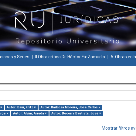
ciones y Series
II Obra crítica Dr. Héctor Fix Zamudio
5. Obras en h
 ×
Autor: Baur, Fritz ×
Autor: Barbosa Moreira, José Carlos ×
orge ×
Autor: Alvim, Arruda ×
Autor: Becerra Bautista, José ×
Mostrar filtros 