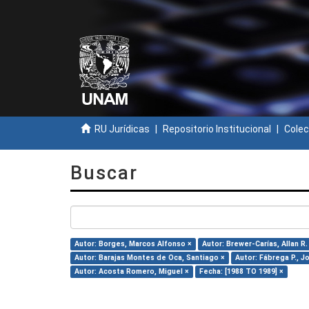
RU Jurídicas
Repositorio Institucional
Colec
Buscar
Autor: Borges, Marcos Alfonso ×
Autor: Brewer-Carías, Allan R.
Autor: Barajas Montes de Oca, Santiago ×
Autor: Fábrega P., J
Autor: Acosta Romero, Miguel ×
Fecha: [1988 TO 1989] ×