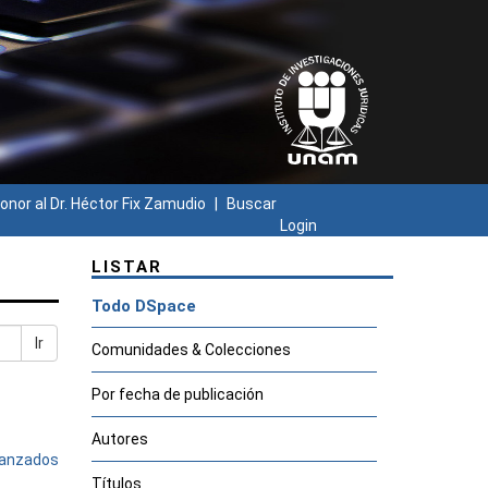
onor al Dr. Héctor Fix Zamudio
Buscar
Login
LISTAR
Todo DSpace
Ir
Comunidades & Colecciones
Por fecha de publicación
Autores
avanzados
Títulos