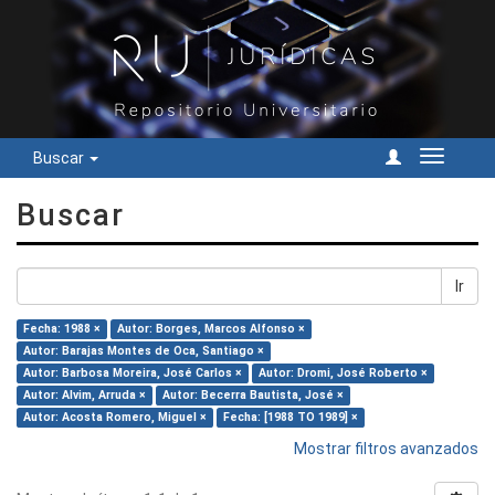
Buscar
Cambiar
navegac
Buscar
Ir
Fecha: 1988 ×
Autor: Borges, Marcos Alfonso ×
Autor: Barajas Montes de Oca, Santiago ×
Autor: Barbosa Moreira, José Carlos ×
Autor: Dromi, José Roberto ×
Autor: Alvim, Arruda ×
Autor: Becerra Bautista, José ×
Autor: Acosta Romero, Miguel ×
Fecha: [1988 TO 1989] ×
Mostrar filtros avanzados