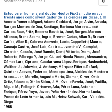
Mostrando ítems 1-1 de 1
Estudios en homenaje al doctor Héctor Fix-Zamudio en sus
treinta años como investigador de las ciencias jurídicas, t. III
Acosta Romero, Miguel; Adame Goddard, Jorge; Alvim, Arruda;
Barajas Montes de Oca, Santiago; Barbosa Moreira, José
Carlos; Baur, Fritz; Becerra Bautista, José; Borges, Marcos
Alfonso; Brena Sesma, Ingrid; Brewer-Carías, Allan R.; Brewer-
Carías, Allan R.; Cabrera Acevedo, Lucio; Cappelletti, Mauro;
Cascajo Castro, José Luis; Castro, Juventino V.; Complak,
Christian; Cossío, José Ramón; Denti, Vittorio; Dromi, José
Roberto; Fábrega P., Jorge; Giuliani-Nicola Picardi, Alessandro;
Gómez Lara, Cipriano; Guadarrama López, Enrique; Hasbscheid,
Walther J.; Jolowicz, J. Anthony; Márquez Piñero, Rafael;
Quintana Aceves, Federico; Mendoça Lima, Alcides de; Montero
Aroca, Juan; Morello, Augusto Mario; Oldman, Oliver; Ortiz
Ortiz, Eduardo; Othón Sidou, J. M.; Ovalle Favela, José; Padilla,
Miguel M.; Pellegrini Grinover, Ada; Pérez Luna, Antonio-
Enrique; Pérez Royo, Javier; Peña Hernández, Norma Lucía;
Ponce de León Armenta, Luis M.; Heinz Schwab, Karl; Valadés,
Diego
1988