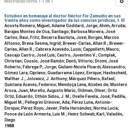
Mostrando ítems 1-1 de 1
Estudios en homenaje al doctor Héctor Fix-Zamudio en sus
treinta años como investigador de las ciencias jurídicas, t. III
Acosta Romero, Miguel; Adame Goddard, Jorge; Alvim, Arruda;
Barajas Montes de Oca, Santiago; Barbosa Moreira, José
Carlos; Baur, Fritz; Becerra Bautista, José; Borges, Marcos
Alfonso; Brena Sesma, Ingrid; Brewer-Carías, Allan R.; Brewer-
Carías, Allan R.; Cabrera Acevedo, Lucio; Cappelletti, Mauro;
Cascajo Castro, José Luis; Castro, Juventino V.; Complak,
Christian; Cossío, José Ramón; Denti, Vittorio; Dromi, José
Roberto; Fábrega P., Jorge; Giuliani-Nicola Picardi, Alessandro;
Gómez Lara, Cipriano; Guadarrama López, Enrique; Hasbscheid,
Walther J.; Jolowicz, J. Anthony; Márquez Piñero, Rafael;
Quintana Aceves, Federico; Mendoça Lima, Alcides de; Montero
Aroca, Juan; Morello, Augusto Mario; Oldman, Oliver; Ortiz
Ortiz, Eduardo; Othón Sidou, J. M.; Ovalle Favela, José; Padilla,
Miguel M.; Pellegrini Grinover, Ada; Pérez Luna, Antonio-
Enrique; Pérez Royo, Javier; Peña Hernández, Norma Lucía;
Ponce de León Armenta, Luis M.; Heinz Schwab, Karl; Valadés,
Diego
1988