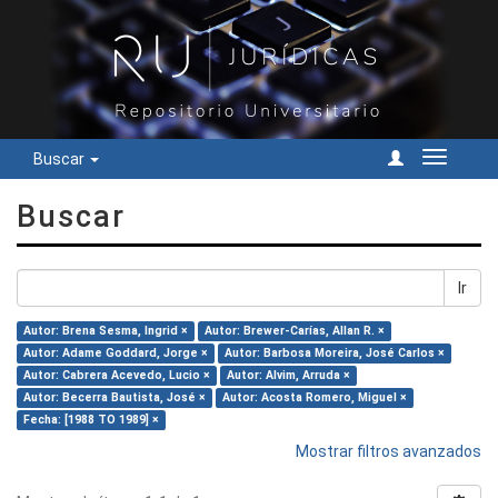
Buscar
Cambiar
navegac
Buscar
Ir
Autor: Brena Sesma, Ingrid ×
Autor: Brewer-Carías, Allan R. ×
Autor: Adame Goddard, Jorge ×
Autor: Barbosa Moreira, José Carlos ×
Autor: Cabrera Acevedo, Lucio ×
Autor: Alvim, Arruda ×
Autor: Becerra Bautista, José ×
Autor: Acosta Romero, Miguel ×
Fecha: [1988 TO 1989] ×
Mostrar filtros avanzados