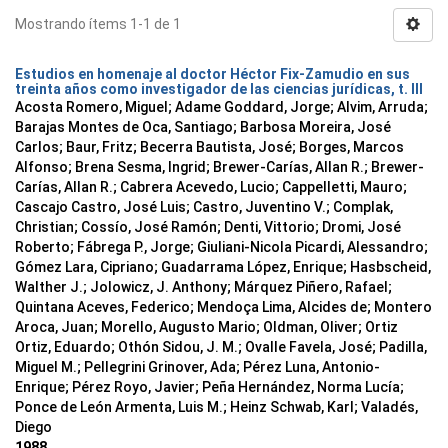
Mostrando ítems 1-1 de 1
Estudios en homenaje al doctor Héctor Fix-Zamudio en sus
treinta años como investigador de las ciencias jurídicas, t. III
Acosta Romero, Miguel; Adame Goddard, Jorge; Alvim, Arruda;
Barajas Montes de Oca, Santiago; Barbosa Moreira, José
Carlos; Baur, Fritz; Becerra Bautista, José; Borges, Marcos
Alfonso; Brena Sesma, Ingrid; Brewer-Carías, Allan R.; Brewer-
Carías, Allan R.; Cabrera Acevedo, Lucio; Cappelletti, Mauro;
Cascajo Castro, José Luis; Castro, Juventino V.; Complak,
Christian; Cossío, José Ramón; Denti, Vittorio; Dromi, José
Roberto; Fábrega P., Jorge; Giuliani-Nicola Picardi, Alessandro;
Gómez Lara, Cipriano; Guadarrama López, Enrique; Hasbscheid,
Walther J.; Jolowicz, J. Anthony; Márquez Piñero, Rafael;
Quintana Aceves, Federico; Mendoça Lima, Alcides de; Montero
Aroca, Juan; Morello, Augusto Mario; Oldman, Oliver; Ortiz
Ortiz, Eduardo; Othón Sidou, J. M.; Ovalle Favela, José; Padilla,
Miguel M.; Pellegrini Grinover, Ada; Pérez Luna, Antonio-
Enrique; Pérez Royo, Javier; Peña Hernández, Norma Lucía;
Ponce de León Armenta, Luis M.; Heinz Schwab, Karl; Valadés,
Diego
1988