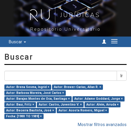
Buscar
Cambiar
navegac
Buscar
Ir
Autor: Brena Sesma, Ingrid ×
Autor: Brewer-Carías, Allan R. ×
Autor: Barbosa Moreira, José Carlos ×
Autor: Barajas Montes de Oca, Santiago ×
Autor: Adame Goddard, Jorge ×
Autor: Baur, Fritz ×
Autor: Castro, Juventino V. ×
Autor: Alvim, Arruda ×
Autor: Becerra Bautista, José ×
Autor: Acosta Romero, Miguel ×
Fecha: [1988 TO 1989] ×
Mostrar filtros avanzados