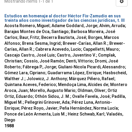
Mostrando ítems 1-1 de 1
Estudios en homenaje al doctor Héctor Fix-Zamudio en sus
treinta años como investigador de las ciencias jurídicas, t. III
Acosta Romero, Miguel; Adame Goddard, Jorge; Alvim, Arruda;
Barajas Montes de Oca, Santiago; Barbosa Moreira, José
Carlos; Baur, Fritz; Becerra Bautista, José; Borges, Marcos
Alfonso; Brena Sesma, Ingrid; Brewer-Carías, Allan R.; Brewer-
Carías, Allan R.; Cabrera Acevedo, Lucio; Cappelletti, Mauro;
Cascajo Castro, José Luis; Castro, Juventino V.; Complak,
Christian; Cossío, José Ramón; Denti, Vittorio; Dromi, José
Roberto; Fábrega P., Jorge; Giuliani-Nicola Picardi, Alessandro;
Gómez Lara, Cipriano; Guadarrama López, Enrique; Hasbscheid,
Walther J.; Jolowicz, J. Anthony; Márquez Piñero, Rafael;
Quintana Aceves, Federico; Mendoça Lima, Alcides de; Montero
Aroca, Juan; Morello, Augusto Mario; Oldman, Oliver; Ortiz
Ortiz, Eduardo; Othón Sidou, J. M.; Ovalle Favela, José; Padilla,
Miguel M.; Pellegrini Grinover, Ada; Pérez Luna, Antonio-
Enrique; Pérez Royo, Javier; Peña Hernández, Norma Lucía;
Ponce de León Armenta, Luis M.; Heinz Schwab, Karl; Valadés,
Diego
1988