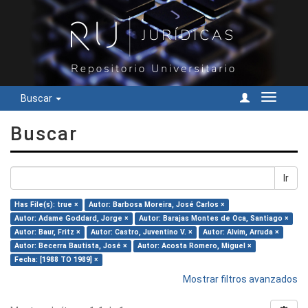
Buscar
Cambiar
navegac
Buscar
Ir
Has File(s): true ×
Autor: Barbosa Moreira, José Carlos ×
Autor: Adame Goddard, Jorge ×
Autor: Barajas Montes de Oca, Santiago ×
Autor: Baur, Fritz ×
Autor: Castro, Juventino V. ×
Autor: Alvim, Arruda ×
Autor: Becerra Bautista, José ×
Autor: Acosta Romero, Miguel ×
Fecha: [1988 TO 1989] ×
Mostrar filtros avanzados