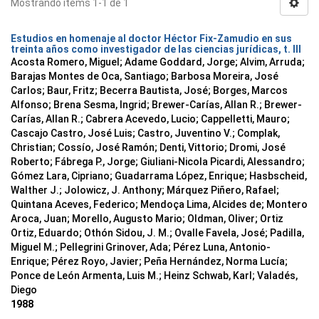
Mostrando ítems 1-1 de 1
Estudios en homenaje al doctor Héctor Fix-Zamudio en sus
treinta años como investigador de las ciencias jurídicas, t. III
Acosta Romero, Miguel; Adame Goddard, Jorge; Alvim, Arruda;
Barajas Montes de Oca, Santiago; Barbosa Moreira, José
Carlos; Baur, Fritz; Becerra Bautista, José; Borges, Marcos
Alfonso; Brena Sesma, Ingrid; Brewer-Carías, Allan R.; Brewer-
Carías, Allan R.; Cabrera Acevedo, Lucio; Cappelletti, Mauro;
Cascajo Castro, José Luis; Castro, Juventino V.; Complak,
Christian; Cossío, José Ramón; Denti, Vittorio; Dromi, José
Roberto; Fábrega P., Jorge; Giuliani-Nicola Picardi, Alessandro;
Gómez Lara, Cipriano; Guadarrama López, Enrique; Hasbscheid,
Walther J.; Jolowicz, J. Anthony; Márquez Piñero, Rafael;
Quintana Aceves, Federico; Mendoça Lima, Alcides de; Montero
Aroca, Juan; Morello, Augusto Mario; Oldman, Oliver; Ortiz
Ortiz, Eduardo; Othón Sidou, J. M.; Ovalle Favela, José; Padilla,
Miguel M.; Pellegrini Grinover, Ada; Pérez Luna, Antonio-
Enrique; Pérez Royo, Javier; Peña Hernández, Norma Lucía;
Ponce de León Armenta, Luis M.; Heinz Schwab, Karl; Valadés,
Diego
1988