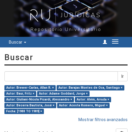
Buscar
Cambiar
navegac
Buscar
Ir
Autor: Brewer-Carías, Allan R. ×
Autor: Barajas Montes de Oca, Santiago ×
Autor: Baur, Fritz ×
Autor: Adame Goddard, Jorge ×
Autor: Giuliani-Nicola Picardi, Alessandro ×
Autor: Alvim, Arruda ×
Autor: Becerra Bautista, José ×
Autor: Acosta Romero, Miguel ×
Fecha: [1988 TO 1989] ×
Mostrar filtros avanzados