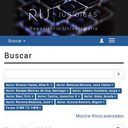
Buscar
Cambiar
navegac
Buscar
Ir
Autor: Brewer-Carías, Allan R. ×
Autor: Barbosa Moreira, José Carlos ×
Autor: Barajas Montes de Oca, Santiago ×
Autor: Adame Goddard, Jorge ×
Autor: Baur, Fritz ×
Autor: Castro, Juventino V. ×
Autor: Alvim, Arruda ×
Autor: Becerra Bautista, José ×
Autor: Acosta Romero, Miguel ×
Fecha: [1988 TO 1989] ×
Mostrar filtros avanzados