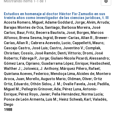
Mostrando ítems 1-1 de 1
Estudios en homenaje al doctor Héctor Fix-Zamudio en sus
treinta años como investigador de las ciencias jurídicas, t. III
Acosta Romero, Miguel; Adame Goddard, Jorge; Alvim, Arruda;
Barajas Montes de Oca, Santiago; Barbosa Moreira, José
Carlos; Baur, Fritz; Becerra Bautista, José; Borges, Marcos
Alfonso; Brena Sesma, Ingrid; Brewer-Carías, Allan R.; Brewer-
Carías, Allan R.; Cabrera Acevedo, Lucio; Cappelletti, Mauro;
Cascajo Castro, José Luis; Castro, Juventino V.; Complak,
Christian; Cossío, José Ramón; Denti, Vittorio; Dromi, José
Roberto; Fábrega P., Jorge; Giuliani-Nicola Picardi, Alessandro;
Gómez Lara, Cipriano; Guadarrama López, Enrique; Hasbscheid,
Walther J.; Jolowicz, J. Anthony; Márquez Piñero, Rafael;
Quintana Aceves, Federico; Mendoça Lima, Alcides de; Montero
Aroca, Juan; Morello, Augusto Mario; Oldman, Oliver; Ortiz
Ortiz, Eduardo; Othón Sidou, J. M.; Ovalle Favela, José; Padilla,
Miguel M.; Pellegrini Grinover, Ada; Pérez Luna, Antonio-
Enrique; Pérez Royo, Javier; Peña Hernández, Norma Lucía;
Ponce de León Armenta, Luis M.; Heinz Schwab, Karl; Valadés,
Diego
1988