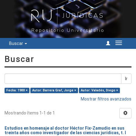
Buscar
Cambiar
navegac
Buscar
Ir
Fecha: 1988 ×
Autor: Barrera Graf, Jorge ×
Autor: Valadés, Diego ×
Mostrar filtros avanzados
Mostrando ítems 1-1 de 1
Estudios en homenaje al doctor Héctor Fix-Zamudio en sus
treinta años como investigador de las ciencias jurídicas, t. I