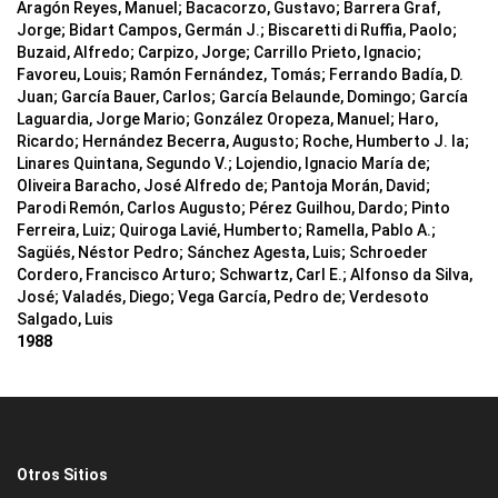
Aragón Reyes, Manuel; Bacacorzo, Gustavo; Barrera Graf,
Jorge; Bidart Campos, Germán J.; Biscaretti di Ruffia, Paolo;
Buzaid, Alfredo; Carpizo, Jorge; Carrillo Prieto, Ignacio;
Favoreu, Louis; Ramón Fernández, Tomás; Ferrando Badía, D.
Juan; García Bauer, Carlos; García Belaunde, Domingo; García
Laguardia, Jorge Mario; González Oropeza, Manuel; Haro,
Ricardo; Hernández Becerra, Augusto; Roche, Humberto J. la;
Linares Quintana, Segundo V.; Lojendio, Ignacio María de;
Oliveira Baracho, José Alfredo de; Pantoja Morán, David;
Parodi Remón, Carlos Augusto; Pérez Guilhou, Dardo; Pinto
Ferreira, Luiz; Quiroga Lavié, Humberto; Ramella, Pablo A.;
Sagüés, Néstor Pedro; Sánchez Agesta, Luis; Schroeder
Cordero, Francisco Arturo; Schwartz, Carl E.; Alfonso da Silva,
José; Valadés, Diego; Vega García, Pedro de; Verdesoto
Salgado, Luis
1988
Otros Sitios