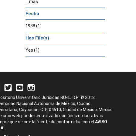
... más
Fecha
1988 (1)
Has File(s)
Yes (1)
ositorio Universitario Jurídicas RU-IIJ D.R. © 2018.
versidad Nacional Autónoma de México, Ciudad
versitaria, Coyoacán, C. P. 04510, Ciudad de México, México.
e sitio web puede ser utilizado con fines no lucrativos
mpre que se cite la fuente de conformidad con el
AVISO
AL.