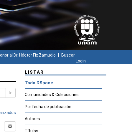
onor al Dr. Héctor Fix Zamudio
Buscar
Login
LISTAR
Todo DSpace
Ir
Comunidades & Colecciones
Por fecha de publicación
avanzados
Autores
Títulos