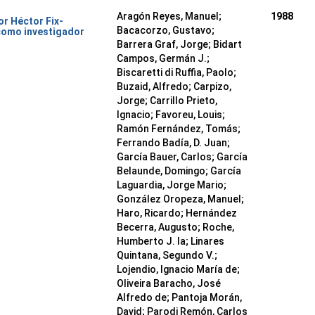
Aragón Reyes, Manuel;
1988
or Héctor Fix-
Bacacorzo, Gustavo;
como investigador
Barrera Graf, Jorge; Bidart
Campos, Germán J.;
Biscaretti di Ruffia, Paolo;
Buzaid, Alfredo; Carpizo,
Jorge; Carrillo Prieto,
Ignacio; Favoreu, Louis;
Ramón Fernández, Tomás;
Ferrando Badía, D. Juan;
García Bauer, Carlos; García
Belaunde, Domingo; García
Laguardia, Jorge Mario;
González Oropeza, Manuel;
Haro, Ricardo; Hernández
Becerra, Augusto; Roche,
Humberto J. la; Linares
Quintana, Segundo V.;
Lojendio, Ignacio María de;
Oliveira Baracho, José
Alfredo de; Pantoja Morán,
David; Parodi Remón, Carlos