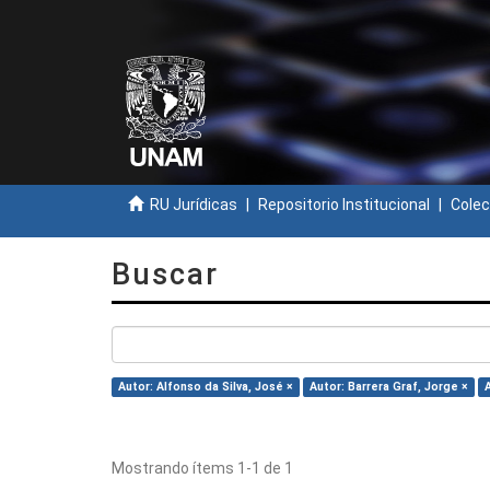
RU Jurídicas
Repositorio Institucional
Colec
Buscar
Autor: Alfonso da Silva, José ×
Autor: Barrera Graf, Jorge ×
Mostrando ítems 1-1 de 1