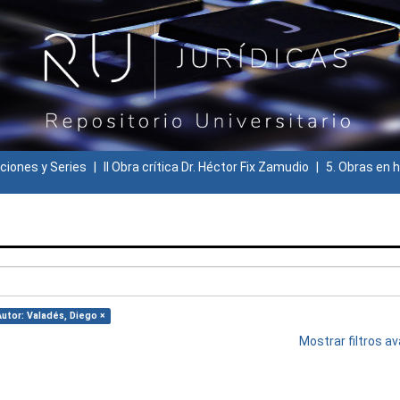
ciones y Series
II Obra crítica Dr. Héctor Fix Zamudio
5. Obras en h
Autor: Valadés, Diego ×
Mostrar filtros 