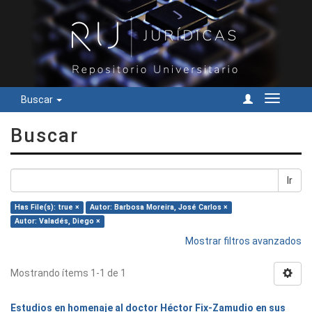
Buscar
Cambiar
navegac
Buscar
Ir
Has File(s): true ×
Autor: Barbosa Moreira, José Carlos ×
Autor: Valadés, Diego ×
Mostrar filtros avanzados
Mostrando ítems 1-1 de 1
Estudios en homenaje al doctor Héctor Fix-Zamudio en sus