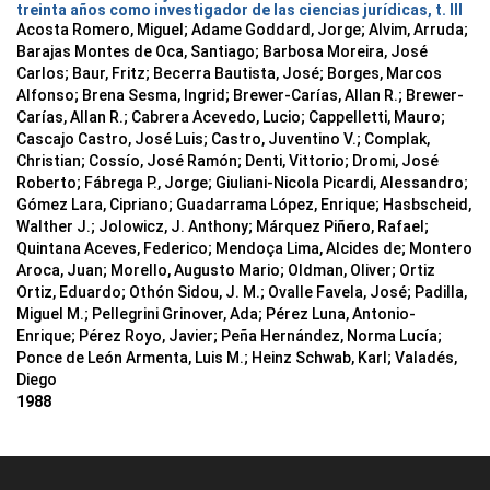
treinta años como investigador de las ciencias jurídicas, t. III
Acosta Romero, Miguel; Adame Goddard, Jorge; Alvim, Arruda;
Barajas Montes de Oca, Santiago; Barbosa Moreira, José
Carlos; Baur, Fritz; Becerra Bautista, José; Borges, Marcos
Alfonso; Brena Sesma, Ingrid; Brewer-Carías, Allan R.; Brewer-
Carías, Allan R.; Cabrera Acevedo, Lucio; Cappelletti, Mauro;
Cascajo Castro, José Luis; Castro, Juventino V.; Complak,
Christian; Cossío, José Ramón; Denti, Vittorio; Dromi, José
Roberto; Fábrega P., Jorge; Giuliani-Nicola Picardi, Alessandro;
Gómez Lara, Cipriano; Guadarrama López, Enrique; Hasbscheid,
Walther J.; Jolowicz, J. Anthony; Márquez Piñero, Rafael;
Quintana Aceves, Federico; Mendoça Lima, Alcides de; Montero
Aroca, Juan; Morello, Augusto Mario; Oldman, Oliver; Ortiz
Ortiz, Eduardo; Othón Sidou, J. M.; Ovalle Favela, José; Padilla,
Miguel M.; Pellegrini Grinover, Ada; Pérez Luna, Antonio-
Enrique; Pérez Royo, Javier; Peña Hernández, Norma Lucía;
Ponce de León Armenta, Luis M.; Heinz Schwab, Karl; Valadés,
Diego
1988