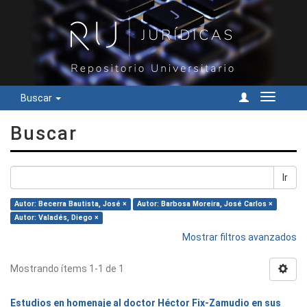
Buscar
Cambiar
navegac
Buscar
Ir
Autor: Becerra Bautista, José ×
Autor: Barbosa Moreira, José Carlos ×
Autor: Valadés, Diego ×
Mostrar filtros avanzados
Mostrando ítems 1-1 de 1
Estudios en homenaje al doctor Héctor Fix-Zamudio en sus