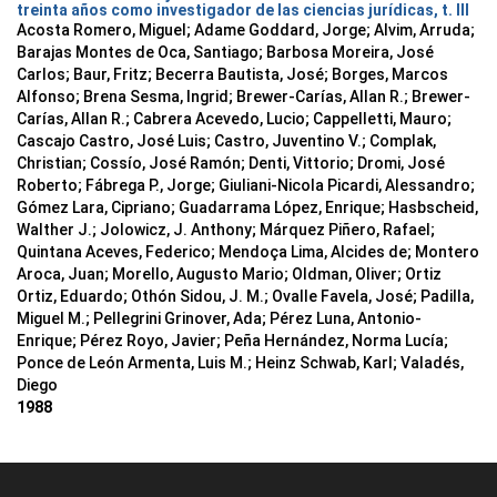
treinta años como investigador de las ciencias jurídicas, t. III
Acosta Romero, Miguel; Adame Goddard, Jorge; Alvim, Arruda;
Barajas Montes de Oca, Santiago; Barbosa Moreira, José
Carlos; Baur, Fritz; Becerra Bautista, José; Borges, Marcos
Alfonso; Brena Sesma, Ingrid; Brewer-Carías, Allan R.; Brewer-
Carías, Allan R.; Cabrera Acevedo, Lucio; Cappelletti, Mauro;
Cascajo Castro, José Luis; Castro, Juventino V.; Complak,
Christian; Cossío, José Ramón; Denti, Vittorio; Dromi, José
Roberto; Fábrega P., Jorge; Giuliani-Nicola Picardi, Alessandro;
Gómez Lara, Cipriano; Guadarrama López, Enrique; Hasbscheid,
Walther J.; Jolowicz, J. Anthony; Márquez Piñero, Rafael;
Quintana Aceves, Federico; Mendoça Lima, Alcides de; Montero
Aroca, Juan; Morello, Augusto Mario; Oldman, Oliver; Ortiz
Ortiz, Eduardo; Othón Sidou, J. M.; Ovalle Favela, José; Padilla,
Miguel M.; Pellegrini Grinover, Ada; Pérez Luna, Antonio-
Enrique; Pérez Royo, Javier; Peña Hernández, Norma Lucía;
Ponce de León Armenta, Luis M.; Heinz Schwab, Karl; Valadés,
Diego
1988