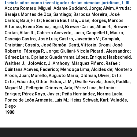
treinta años como investigador de las ciencias jurídicas, t. III
Acosta Romero, Miguel; Adame Goddard, Jorge; Alvim, Arruda;
Barajas Montes de Oca, Santiago; Barbosa Moreira, José
Carlos; Baur, Fritz; Becerra Bautista, José; Borges, Marcos
Alfonso; Brena Sesma, Ingrid; Brewer-Carías, Allan R.; Brewer-
Carías, Allan R.; Cabrera Acevedo, Lucio; Cappelletti, Mauro;
Cascajo Castro, José Luis; Castro, Juventino V.; Complak,
Christian; Cossío, José Ramón; Denti, Vittorio; Dromi, José
Roberto; Fábrega P., Jorge; Giuliani-Nicola Picardi, Alessandro;
Gómez Lara, Cipriano; Guadarrama López, Enrique; Hasbscheid,
Walther J.; Jolowicz, J. Anthony; Márquez Piñero, Rafael;
Quintana Aceves, Federico; Mendoça Lima, Alcides de; Montero
Aroca, Juan; Morello, Augusto Mario; Oldman, Oliver; Ortiz
Ortiz, Eduardo; Othón Sidou, J. M.; Ovalle Favela, José; Padilla,
Miguel M.; Pellegrini Grinover, Ada; Pérez Luna, Antonio-
Enrique; Pérez Royo, Javier; Peña Hernández, Norma Lucía;
Ponce de León Armenta, Luis M.; Heinz Schwab, Karl; Valadés,
Diego
1988