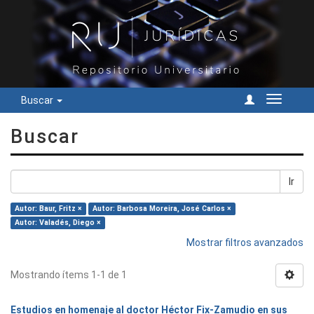
Buscar
Cambiar
navegac
Buscar
Ir
Autor: Baur, Fritz ×
Autor: Barbosa Moreira, José Carlos ×
Autor: Valadés, Diego ×
Mostrar filtros avanzados
Mostrando ítems 1-1 de 1
Estudios en homenaje al doctor Héctor Fix-Zamudio en sus